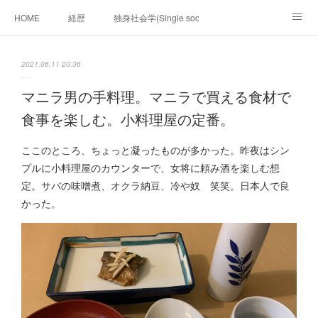
HOME
経歴
独身社会学(Single sociology)と高齢化社会学(Ger
munetomo.club video
ビジネスの基礎法則を考える
2021.06.11 20:36
Iotスマートサブヂィビジョン構想とは。
政治学。政治基礎から世界を見て、フィリピンの未来
マニラ男の手料理。マニラで買える食材で
食事を楽しむ。小料理屋の定番。
移動出来て、工場で作る建物。
未来２１００研究所
ここのところ、ちょっと凝ったものが多かった。昨夜はシン
「心神の夢想２０２０」
フィリピンマンションは買うべきでは無い理由は全て
海外生活の掟
プルに小料理屋のカウンターで、女将に頼み酒を楽しむ想
定。サバの味噌煮、オクラ納豆、冷や奴 笑笑。日本人で良
フィリピンの問題点
フィリピンの歴史
かった。
フィリピン経済談義
ファッションを考える
漫画
未来２１００研究所他のアイデア
マニラ男の手料理 総集編
https://globalclub.amebaownd.com/