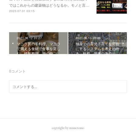
ではこれからの建築物はどうなるか。モノと言…
2023.07.01 03:15
2021.06.12 20:27
2021.06.11 20:36
マニラ男の手料理。マニラ
独身での育児子育てを可能
で買える食材で食事を楽し
にするシステムを考え始め
む。残飯整理、頭の中ご…
る。観察、思考の為のテ…
0
コメント
copyright by munetomo