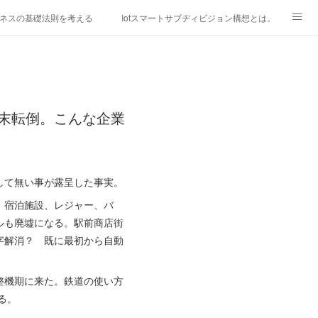
ネスの基礎法則を考える
Iotスマートサブヂィビジョン構想とは。
研究所
「心神の夢想２０２０」
フィリピン経済談義
ファッションを考える
漫画
末転倒。こんな企業
mebaownd.com/
して無い事が露呈した事実。
、宿泊施設、レジャー、バ
ルも廃墟になる。駅前商店街
字解消？ 既に最初から自動
整機期に来た。鉄道の使い方
る。