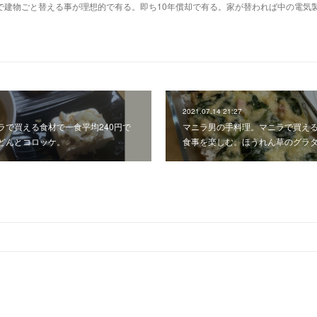
で建物ごと替える事が理想的で有る。即ち10年償却で有る。家が替われば中の電気
2021.07.14 21:27
ラで買える食材で一食平均240円で
マニラ男の手料理。マニラで買える
どんとコロッケ。
食事を楽しむ。ほうれん草のグラ