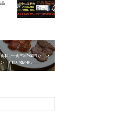
製品…
食材で一食平均240円で
タン、と残り物の鴨。