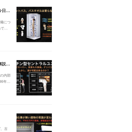
一昨日の解説で未曽有の人口減少で不動産は無価値、昨日はそうなった時の建造物について解説、今日からはその設備について解説をして行く。
備につ
Aで…
日本の不動産を無価値にする未曽有の人口減少。ではこれからの建築物の構造はどうなるかは既に解説した。今はその内部の内容。その1
の内部
36年…
ば、古