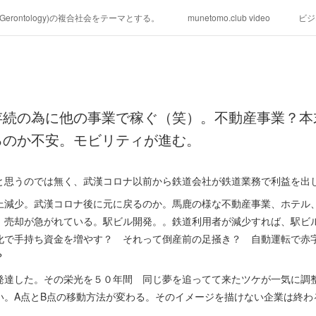
学(Gerontology)の複合社会をテーマとする。
munetomo.club video
ビジ
ィリピンの未来を見る。
移動出来て、工場で作る建物。
未来２１００
る。
海外生活の掟
フィリピンの問題点
フィリピンの歴史
存続の為に他の事業で稼ぐ（笑）。不動産事業？本
研究所他のアイデア
マニラ男の手料理 総集編
https://globalclub.a
るのか不安。モビリティが進む。
と思うのでは無く、武漢コロナ以前から鉄道会社が鉄道業務で利益を出
以上減少。武漢コロナ後に元に戻るのか。馬鹿の様な不動産事業、ホテル
。売却が急がれている。駅ビル開発。。鉄道利用者が減少すれば、駅ビ
化で手持ち資金を増やす？ それって倒産前の足掻き？ 自動運転で赤
に？
発達した。その栄光を５０年間 同じ夢を追ってて来たツケが一気に調
い。A点とB点の移動方法が変わる。そのイメージを描けない企業は終わ