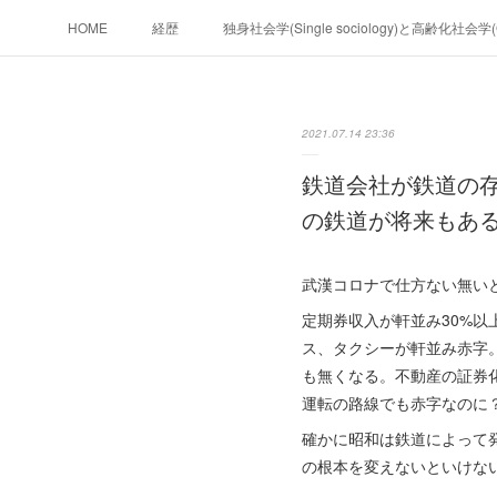
HOME
経歴
独身社会学(Single sociology)と高齢化社会
政治学。政治基礎から世界を見て、フ
2021.07.14 23:36
フィリピンマンションは買うべきでは無い理由は全てここにあ
鉄道会社が鉄道の
未来２１００
の鉄道が将来もあ
武漢コロナで仕方ない無い
定期券収入が軒並み30%
ス、タクシーが軒並み赤字
も無くなる。不動産の証券
運転の路線でも赤字なの
確かに昭和は鉄道によって
の根本を変えないといけな