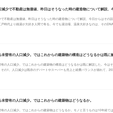
少で不動産は無価値、昨日はそうなった時の建造物について解説、今日からはその設
江戸時代より銭湯が大好き人間で有る。今でも湯治場、温泉大好きなのは、そのDN
曽有の人口減少。ではこれからの建築物の構造はどうなるかは既に解説した。今はそ
その1。人口減少は既存のデパートやスーパーも売上と経費バランスが崩れて、20
る未曽有の人口減少。ではこれからの建築物はどうなるか。
曽有の人口減少。ではこれからの建築物はどうなるか。モノと言うものは10年経て