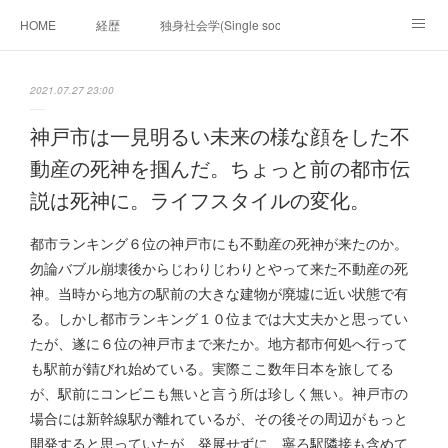
HOME
経歴
独身社会学(Single sociology)と高齢化社会学(Ger
munetomo.club video
ビジネスの基礎法則を考える
2021.07.27 23:00
Iotスマートサブヂィビジョン構想とは。
政治学。政治基礎から世界を見て、フィリピンの未来
神戸市は一見明るい未来の様な顔をした不
動産の死神を掴んだ。ちょっと前の都市伝
移動出来て、工場で作る建物。
未来２１００研究所
説は死神に。ライフスタイルの変化。
「心神の夢想２０２０」
フィリピンマンションは買うべきでは無い理由は全て
海外生活の掟
都市ランキング６位の神戸市にも不動産の死神が来たのか。
勿論バブル崩壊後からじわりじわりとやって来た不動産の死
フィリピンの問題点
フィリピンの歴史
神。当時から地方の駅前の大きな建物が廃墟に近い状態で有
る。しかし都市ランキング１０位までは大丈夫かと思ってい
フィリピン経済談義
ファッションを考える
漫画
たが、遂に６位の神戸市まで来たか。地方都市何処へ行って
も駅前が錆びれ始めている。実際ここ数年日本を旅してる
未来２１００研究所他のアイデア
マニラ男の手料理 総集編
が、駅前にコンビニも無いと言う所は珍しく無い。神戸市の
https://globalclub.amebaownd.com/
場合には新幹線駅が離れているが、その後その周辺がもっと
開発すると思っていたが、発展せずに、寧ろ駅隣接も含めて