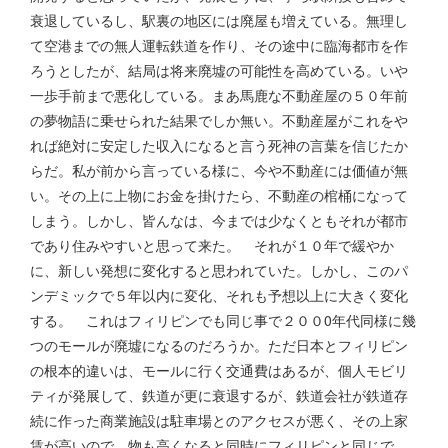
衰退しているし、駅裏の地区には廃屋も増えている。無理し
て空港までの無人運転鉄道を作り、その途中に臨海都市を作
ろうとしたが、結局は将来廃墟の可能性を高めている。いや
一歩手前まで悪化している。まあ馬鹿な不動産屋の５０年前
の夢物語に乗せられた結果でしか無い。不動産屋がこれをや
れば絶対に安定した収入になると言う死神の言葉を信じたか
らだ。私が前から言っている様に、今や不動産には価値が無
い。その上に上物にお金を掛けたら、不動産の棺桶になって
しまう。しかし、皆んなは、今までは少なくともそれが都市
であり住みやすいと思って来た。 それが１０年で緩やか
に、新しい発想に変化すると思われていた。しかし、このパ
ンデミックで５年以内に変化、それも予想以上に大きく変化
する。 これはフィリピンでも同じ事で２００0年代同様に幾
つのモールが廃墟になるのだろうか。ただ日本とフィリピン
の根本的違いは、モールに行く交通費はあるが、個人モビリ
ティが発展して、鉄道が更に衰退するが、鉄道会社が鉄道存
続に作った商業施設は駐車場とのアクセスが悪く、その上家
賃が高いので、物も高くなると同時にフィリピンと同じで、