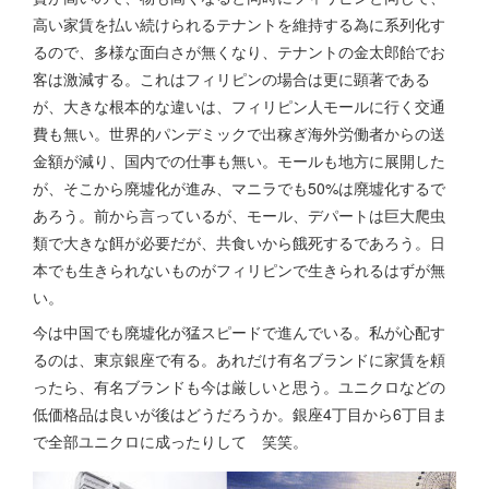
高い家賃を払い続けられるテナントを維持する為に系列化す
るので、多様な面白さが無くなり、テナントの金太郎飴でお
客は激減する。これはフィリピンの場合は更に顕著である
が、大きな根本的な違いは、フィリピン人モールに行く交通
費も無い。世界的パンデミックで出稼ぎ海外労働者からの送
金額が減り、国内での仕事も無い。モールも地方に展開した
が、そこから廃墟化が進み、マニラでも50%は廃墟化するで
あろう。前から言っているが、モール、デパートは巨大爬虫
類で大きな餌が必要だが、共食いから餓死するであろう。日
本でも生きられないものがフィリピンで生きられるはずが無
い。
今は中国でも廃墟化が猛スピードで進んでいる。私が心配す
るのは、東京銀座で有る。あれだけ有名ブランドに家賃を頼
ったら、有名ブランドも今は厳しいと思う。ユニクロなどの
低価格品は良いが後はどうだろうか。銀座4丁目から6丁目ま
で全部ユニクロに成ったりして 笑笑。