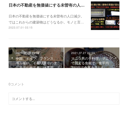
日本の不動産を無価値にする未曽有の人口減少。ではこれからの建築物はどうなるか。
日本の不動産を無価値にする未曽有の人口減少。
ではこれからの建築物はどうなるか。モノと言…
2023.07.01 03:15
2021.07.28 19:02
2021.07.27 22:59
中国、ドイツ、フランス、
マニラ男の手料理。マニラ
ベルギー、イギリスでの水
で買える食材で一食平均
災害での被災者には早期…
240円で食事を楽しむ。…
0
コメント