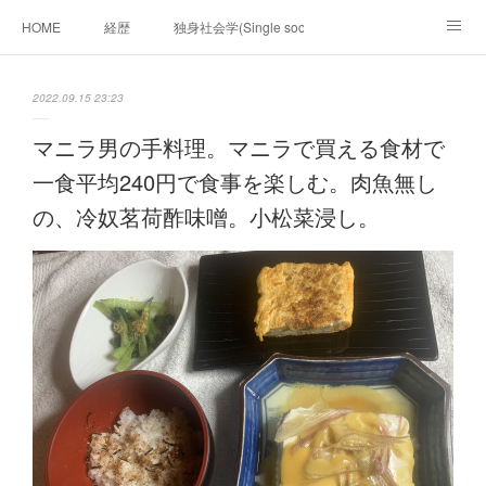
HOME
経歴
独身社会学(Single sociology)と高齢化社会学(Ger
munetomo.club video
ビジネスの基礎法則を考える
2022.09.15 23:23
Iotスマートサブヂィビジョン構想とは。
政治学。政治基礎から世界を見て、フィリピンの未来
マニラ男の手料理。マニラで買える食材で
一食平均240円で食事を楽しむ。肉魚無し
移動出来て、工場で作る建物。
未来２１００研究所
の、冷奴茗荷酢味噌。小松菜浸し。
「心神の夢想２０２０」
フィリピンマンションは買うべきでは無い理由は全て
海外生活の掟
フィリピンの問題点
フィリピンの歴史
フィリピン経済談義
ファッションを考える
漫画
未来２１００研究所他のアイデア
マニラ男の手料理 総集編
https://globalclub.amebaownd.com/