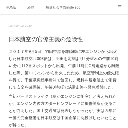
HOME
経歴
独身社会学(Single sociology)と高齢化社会学(Ger
munetomo.club video
ビジネスの基礎法則を考える
2018.04.02 10:54
Iotスマートサブヂィビジョン構想とは。
政治学。政治基礎から世界を見て、フィリピンの未来
日本航空の官僚主義の危険性
移動出来て、工場で作る建物。
未来２１００研究所
２０１７年9月5日、羽田空港を離陸時に左エンジンから出火
した日本航空JL006便は、羽田を定刻より1分遅れの午前10時
「心神の夢想２０２０」
フィリピンマンションは買うべきでは無い理由は全て
海外生活の掟
41分に112番スポットから出発。午前11時にC滑走路から離陸
した際、第1エンジンから出火したため、航空管制上の優先権
フィリピンの問題点
フィリピンの歴史
を得て、千葉県房総半島沖で旋回し、燃料を規定値まで消費
して安全を確保後、午後0時9分にA滑走路へ緊急着陸した。
フィリピン経済談義
ファッションを考える
漫画
当初バードストライク（鳥がエンジンに衝突）と考えられた
が、エンジン内後方のタービンブレードに損傷箇所があるこ
未来２１００研究所他のアイデア
マニラ男の手料理 総集編
とが判明した。国土交通省は発表しなかったが、実は５年に
一度の完全整備を日本航空は中国企業に丸投げしたいたこと
https://globalclub.amebaownd.com/
が解った。