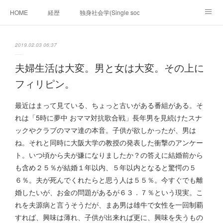
HOME
経歴
独身社会学(Single sociology)と高齢化社会学(Ger
munetomo.club video
ビジネスの基礎法則を考える
2019.02.03 06:37
Iotスマートサブヂィビジョン構想とは。
政治学。政治基礎から世界を見て、フィリピンの未来
夫婦生活は大変。男と女は大変。その上に
フィリピン。
移動出来て、工場で作る建物。
未来２１００研究所
最近はまって見ている、ちょっと古いがある番組がある。そ
「心神の夢想２０２０」
フィリピンマンションは買うべきでは無い理由は全て
海外生活の掟
れは「5時に夢中 おママ対抗歌合戦」長年男を見続けたスナ
ックやクラブのママ達の本音。子供が欲しかったが、男は
フィリピンの問題点
フィリピンの歴史
ね。それと同時に大阪大学の教授の発表した衝撃のアンケー
ト。いつ頃から夫が嫌になりましたか？の答えに結婚前から
フィリピン経済談義
ファッションを考える
漫画
も含め２５％が結婚１年以内、５年以内となると驚愕の５
６％。夫が死んでくれたらと思う人は５５％。今すぐでも離
未来２１００研究所他のアイデア
マニラ男の手料理 総集編
婚したいが、お金の問題があるが６３．７％という現実。こ
れを夫源病と言うそうだが、まあ男は雄牛で女性を一回制覇
https://globalclub.amebaownd.com/
すれば、興味は薄れ、子供が出来れば更に、興味を失うもの