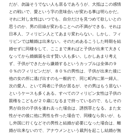
だが、勿論そうでない人も居るであろうが、大抵はこの感情
との戦いで、愛という字の意味合いが変わる事は明らかだ。
それに対し女性はいつでも、自分だけを見つめて欲しいとの
思うのか、男の目線が変わることへの不満ができる。それは
日本人、フィリピン人とてあまり変わらない。しかし、フィ
リピンでは離婚は出来ない。そのためあるこうした時期を結
婚せずに同棲をして、ここまで来ればと子供が出来て大きく
なってから婚姻届を出す賢い人も多い。しかしあまり考え
ず、子供ができたから嫌婚するというカップルは全体の９
０％のフィリピンだが、８０％の男性は、子供が出来た後に
他の女の所に逃げ出すのも一般的で、同じ町内に第一婦人、
次の愛人、といて両者に子供が居るが、その男はもう居ない
というケースも多くある。すべてのフィリピン女性は子供の
親権をこどもが２０歳になるまで持っているので、もしその
男が自分の子供を連れ去った場合は、誘拐罪となる。また女
性がその後に他に男性を作った場合で、同棲なら良いが、も
し外国に行くなどその男性と結婚が必要になった場合は、離
婚が出来ないので、アナウメンという裁判を起こし結婚が無