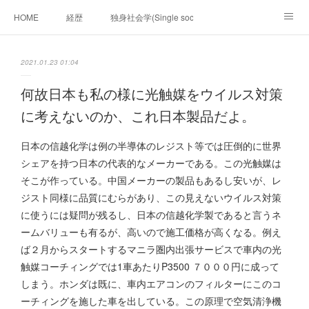
HOME
経歴
独身社会学(Single sociology)と高齢化社会学(Ger
munetomo.club video
ビジネスの基礎法則を考える
2021.01.23 01:04
Iotスマートサブヂィビジョン構想とは。
政治学。政治基礎から世界を見て、フィリピンの未来
何故日本も私の様に光触媒をウイルス対策
に考えないのか、これ日本製品だよ。
移動出来て、工場で作る建物。
未来２１００研究所
日本の信越化学は例の半導体のレジスト等では圧倒的に世界
「心神の夢想２０２０」
フィリピンマンションは買うべきでは無い理由は全て
海外生活の掟
シェアを持つ日本の代表的なメーカーである。この光触媒は
そこが作っている。中国メーカーの製品もあるし安いが、レ
フィリピンの問題点
フィリピンの歴史
ジスト同様に品質にむらがあり、この見えないウイルス対策
に使うには疑問が残るし、日本の信越化学製であると言うネ
フィリピン経済談義
ファッションを考える
漫画
ームバリューも有るが、高いので施工価格が高くなる。例え
ば２月からスタートするマニラ圏内出張サービスで車内の光
未来２１００研究所他のアイデア
マニラ男の手料理 総集編
触媒コーチィングでは1車あたりP3500 ７０００円に成って
しまう。ホンダは既に、車内エアコンのフィルターにこのコ
https://globalclub.amebaownd.com/
ーチィングを施した車を出している。この原理で空気清浄機