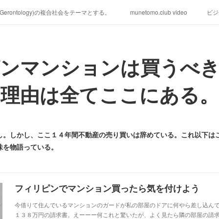
学(Gerontology)の複合社会をテーマとする。
munetomo.club video
ビジ
ィリピンの未来を見る。
移動出来て、工場で作る建物。
未来２１００
ンマンションは買うべ
る。
海外生活の掟
フィリピンの問題点
フィリピンの歴史
研究所他のアイデア
マニラ男の手料理 総集編
https://globalclub.a
理由は全てここにある。
し。しかし、ここ１４年間不動産の売り買いは辞めている。これ以下は
味を物語っている。
フィリピンでマンション買ったら気を付けよう
今借りて住んでいるマンションのガードが私の部屋のドアに何やら差し込ん
１３８万円の請求書。えーーー何これと驚いたが、よく見たら隣の部屋の請