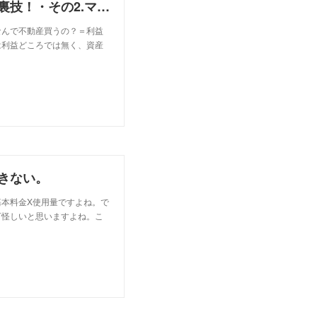
私の３３年のフィリピン・ビジネスで生き残る為の裏技！・その2.マニラの不動産。
なんで不動産買うの？＝利益
は利益どころでは無く、資産
きない。
本料金X使用量ですよね。で
可怪しいと思いますよね。こ