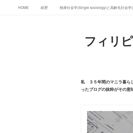
HOME
経歴
独身社会学(Single sociology)と高齢化社会
政治学。政治基礎から世界を見て、フ
フィリピ
フィリピンマンションは買うべきでは無い理由は全てここにあ
未来２１００
私 ３５年間のマニラ暮ら
ったブログの抜粋がその意