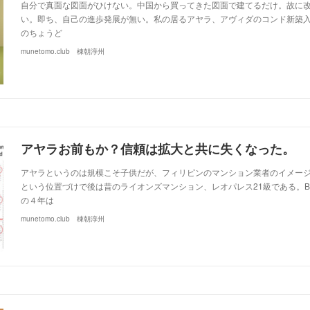
自分で真面な図面がひけない。中国から買ってきた図面で建てるだけ。故に
い。即ち、自己の進歩発展が無い。私の居るアヤラ、アヴィダのコンド新築入
のちょうど
munetomo.club 棟朝淳州
アヤラお前もか？信頼は拡大と共に失くなった。
アヤラというのは規模こそ子供だが、フィリピンのマンション業者のイメー
という位置づけで後は昔のライオンズマンション、レオパレス21級である。B
の４年は
munetomo.club 棟朝淳州