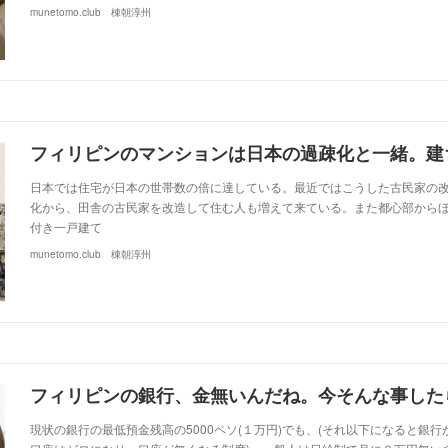
munetomo.club 棟朝淳州
日本では住宅が日本の世帯数の倍に達している。最近ではこうした古民家の
化から、田舎の古民家を改造して住む人も増えて来ている。また都心部から
付き一戸建て
munetomo.club 棟朝淳州
現状の銀行の最低預金残高の5000ペソ(１万円)でも、(それ以下になると銀