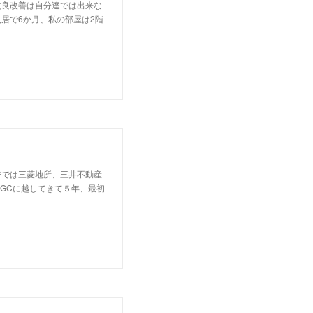
改良改善は自分達では出来な
居で6か月、私の部屋は2階
ジでは三菱地所、三井不動産
GCに越してきて５年、最初