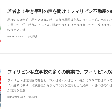
若者よ！生き字引の声を聞け！フィリピン不動産の
私は約５０年前、私が２０歳の時に東京目黒区碑文谷のダイエー前の土地を
で買った。学生時代のビジネスで貯めた金もあり半金は有ったが、残りは今
銀行支店で借
munetomo.club 棟朝淳州
フィリピンは英語圏で有ると日本人は良く人は言う。確かに３５年前はそう
ノ大統領に依り、民族主義からタガログ語を国語とした結果、４世代後の今
か英語を理解
munetomo.club 棟朝淳州