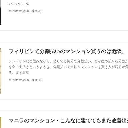
いたいが、私
munetomo.club 棟朝淳州
フィリピンで分割払いのマンション買うのは危険。
レントオンなど住みながら、借りてる気分で分割払い、とか建つ前から分割
を全て支払うというような、分割払いで支払うマンションを買う人が居るが
る。まず最初
munetomo.club 棟朝淳州
マニラのマンション・こんなに建ててもまだ改善出