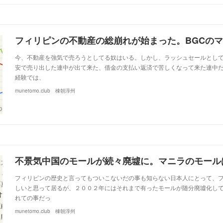
今、不動産を強気で売ろうとしてる奴はいる。しかし、ラッシュセールとして
安で売り出した連中が出て来た、借金の支払い返済で苦しくなって来た連中
経験では、
munetomo.club 棟朝淳州
フィリピンの歴史と言ってもついこないだの事も知らない日本人にとって、
しいと思って居るが、２００２年にはそれまで有ったモールが随分廃墟化し
れての事だっ
munetomo.club 棟朝淳州