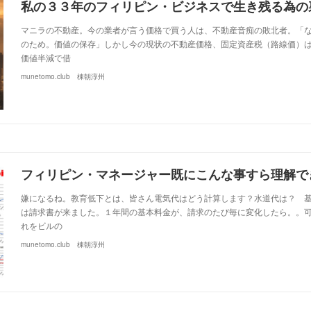
マニラの不動産。今の業者が言う価格で買う人は、不動産音痴の敗北者。「
のため。価値の保存」しかし今の現状の不動産価格、固定資産税（路線価）
価値半減で借
munetomo.club 棟朝淳州
フィリピン・マネージャー既にこんな事すら理解で
嫌になるね。教育低下とは、皆さん電気代はどう計算します？水道代は？ 基
は請求書が来ました。１年間の基本料金が、請求のたび毎に変化したら。。
れをビルの
munetomo.club 棟朝淳州