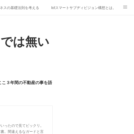
ネスの基礎法則を考える
Iotスマートサブヂィビジョン構想とは。
研究所
「心神の夢想２０２０」
きでは無い
フィリピン経済談義
ファッションを考える
漫画
mebaownd.com/
ここ３年間の不動産の事を語
でいったので見てビックリ。
求書。間違えるなガードと言