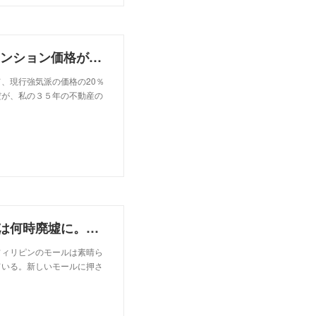
フィリピンの不動産の総崩れが始まった。BGCのマンション価格が下落率20%以上現在、来年は?
、現行強気派の価格の20％
だが、私の３５年の不動産の
不景気中国のモールが続々廃墟に。マニラのモールは何時廃墟に。２００2年代の様に。。
フィリピンのモールは素晴ら
ている。新しいモールに押さ