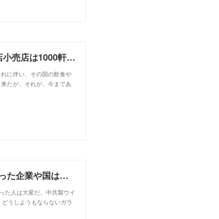
ここ5年で中国本土からフィリピンに進出した飲食店小売店は1000軒以上。だが中共ウイルスで壊滅状態。
それに伴い、その国の飲食や
て来たが、それが、今まであ
やっぱりキチっと現場管理をしていない中国製を使った企業や国は滅びる。まあフィリピン製も同じだが。。
買った人は大変だ。中共製ウイ
、どうしようもならないガラ