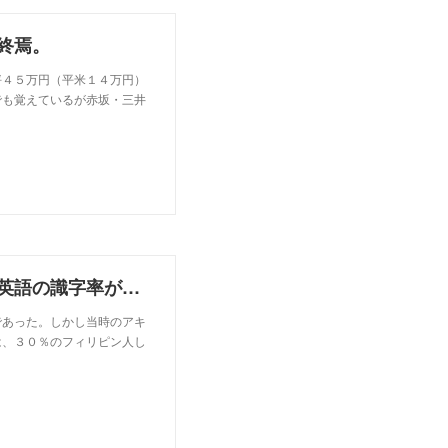
終焉。
坪４５万円（平米１４万円）
でも覚えているが赤坂・三井
フィリピン私立学校の多くの廃業で、フィリピンの英語の識字率が１５％以下になる。
であった。しかし当時のアキ
は、３０％のフィリピン人し