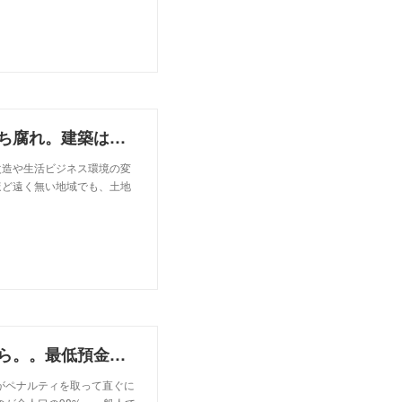
フィリピンのマンションは日本の過疎化と一緒。建ち腐れ。建築は南海辰村建設と一緒。3000万円のマンションが５０万円評価に。
改造や生活ビジネス環境の変
ほど遠く無い地域でも、土地
フィリピンの銀行、金無いんだね。今そんな事したら。。最低預金残高の引き上げ。
行がペナルティを取って直ぐに