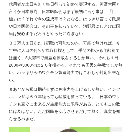
代用者が土日も無く毎日行って初めて実現する。河野大臣と
言うか日本政府、日本医師会はまず最初に言う事は、「目
標」は？それで今の達成率は？となる。はっきり言って政府
や日本医師会は、その事を知っていて、河野君にしとけば国
民は安心するだろうとやったに過ぎない。
３３万人１日あたり摂取は可能なのか、可能で無ければ、今
年中に人口の何%が摂取目標として、手間の掛かる年齢別で
は無く、5大都市で無差別摂取をするしか無い。それも１日
2000や3000では２０年掛かる。それでも国民の半数でしか無
い。ハッキリ今のワクチン製造能力ではこれしか対応出来な
い。
まあだから私は期待せずに免疫力を上げるしか無い。インフ
ルエンザは６０年経っても猛威を奮っている。 日本のワク
チンも直ぐに出来るが生産能力に限界がある。とてもこの数
には及ばない。ただ国民を安心させるだけで無く、真実を知
らせるべきだ。