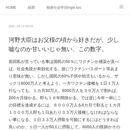
HOME
経歴
独身社会学(Single sociology)と高齢化社会学(Ger
munetomo.club video
ビジネスの基礎法則を考える
2021.04.15 00:53
Iotスマートサブヂィビジョン構想とは。
政治学。政治基礎から世界を見て、フィリピンの未来
河野大臣はお父様の頃から好きだが、少し
嘘なのか甘いいじゃ無い、この数字。
移動出来て、工場で作る建物。
未来２１００研究所
前回私が言っている事は国民の50％にワクチンか感染が及べ
「心神の夢想２０２０」
フィリピンマンションは買うべきでは無い理由は全て
海外生活の掟
ば、社会免疫が有効化する。故にワクチンパスポート等あま
り意味が無い。しかし国民の50%子供や幼児もいるから、ザ
フィリピンの問題点
フィリピンの歴史
ックリ6000万人と考えよう。一方ワクチン接種を１日１万人
行なっても、１カ月30万人。6000万人を３０万人で割れば、
フィリピン経済談義
ファッションを考える
漫画
200カ月掛かる、即ち１６年間掛かる。では逆に今年一杯にこ
の目標を達成するには、６０００万人を6カ月で割ると１カ月
未来２１００研究所他のアイデア
マニラ男の手料理 総集編
１０００万人即ち１日あたり３３万人接種しなければならな
い事になる。１日３３万人摂取を可能にするにはどうすれば
https://globalclub.amebaownd.com/
良いのか。１日一人が50人に摂取して、6000人の医師かその