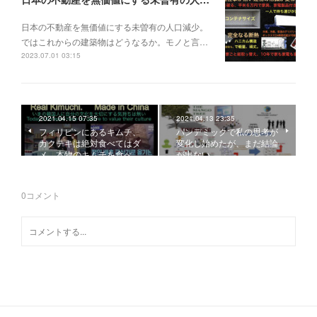
日本の不動産を無価値にする未曽有の人口減少。
ではこれからの建築物はどうなるか。モノと言…
2023.07.01 03:15
2021.04.15 07:35
2021.04.13 23:35
フィリピンにあるキムチ、
パンデミックで私の思考が
カクテキは絶対食べてはダ
変化し始めたが、まだ結論
メ。本物のキムチを食べ…
が出ない。
0
コメント