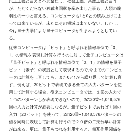
民主主義と言えど不完全だし、社会主義、共産主義と言う
が、ただくだらない独裁者国家を産み出した事も、人類の脆
弱性の一つと言える。コンピュータも1と0との積み上げによ
って出来ているが、未だにその領域は出ていない。しかし、
今は量子力学により量子コピュータが生まれようとしてい
る。
従来コンピュータは「ビット」と呼ばれる情報単位で「0、
1」の情報を表現し計算を行うのに対して量子コンピュータは
「量子ビット」と呼ばれる情報単位で「0、1」の情報を量子
ビット（素子）の状態として表現するので,今までのコンピュ
ータは計算をし直しても、また0と1から繰り返して計算し直
す。例えば、20ビットで表現できる全ての入力パターンを使
用して計算する場合、従来コンピュータでは、１回の入力で
１つのパターンしか表現できないので、2の20乗=1,048,576
回の入力と計算が必要になるが。量子ビットであれば１回の
入力（20ビット）を使って、2の20乗=1,048,576パターンの
値を同時に表現して計算を行うので２０倍の二乗分早い計算
が出来る。更に、量子もつれを利用すると、相互作用関係を