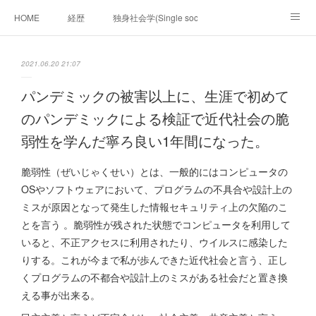
HOME
経歴
独身社会学(Single sociology)と高齢化社会学(Ger
munetomo.club video
ビジネスの基礎法則を考える
2021.06.20 21:07
Iotスマートサブヂィビジョン構想とは。
政治学。政治基礎から世界を見て、フィリピンの未来
パンデミックの被害以上に、生涯で初めて
のパンデミックによる検証で近代社会の脆
移動出来て、工場で作る建物。
未来２１００研究所
弱性を学んだ寧ろ良い1年間になった。
「心神の夢想２０２０」
フィリピンマンションは買うべきでは無い理由は全て
海外生活の掟
脆弱性（ぜいじゃくせい）とは、一般的にはコンピュータの
OSやソフトウェアにおいて、プログラムの不具合や設計上の
フィリピンの問題点
フィリピンの歴史
ミスが原因となって発生した情報セキュリティ上の欠陥のこ
とを言う 。脆弱性が残された状態でコンピュータを利用して
フィリピン経済談義
ファッションを考える
漫画
いると、不正アクセスに利用されたり、ウイルスに感染した
りする。これが今まで私が歩んできた近代社会と言う、正し
未来２１００研究所他のアイデア
マニラ男の手料理 総集編
くプログラムの不都合や設計上のミスがある社会だと置き換
https://globalclub.amebaownd.com/
える事が出来る。