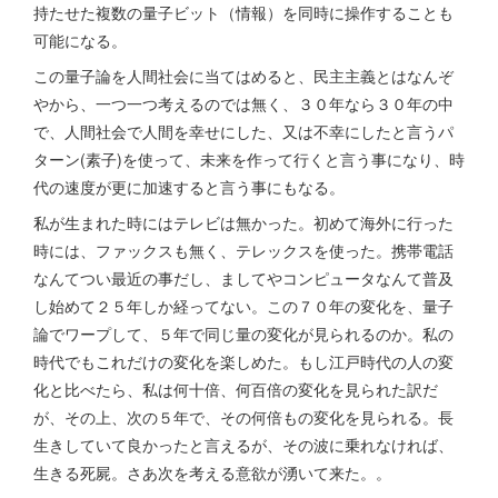
持たせた複数の量子ビット（情報）を同時に操作することも
可能になる。
この量子論を人間社会に当てはめると、民主主義とはなんぞ
やから、一つ一つ考えるのでは無く、３０年なら３０年の中
で、人間社会で人間を幸せにした、又は不幸にしたと言うパ
ターン(素子)を使って、未来を作って行くと言う事になり、時
代の速度が更に加速すると言う事にもなる。
私が生まれた時にはテレビは無かった。初めて海外に行った
時には、ファックスも無く、テレックスを使った。携帯電話
なんてつい最近の事だし、ましてやコンピュータなんて普及
し始めて２５年しか経ってない。この７０年の変化を、量子
論でワープして、５年で同じ量の変化が見られるのか。私の
時代でもこれだけの変化を楽しめた。もし江戸時代の人の変
化と比べたら、私は何十倍、何百倍の変化を見られた訳だ
が、その上、次の５年で、その何倍もの変化を見られる。長
生きしていて良かったと言えるが、その波に乗れなければ、
生きる死屍。さあ次を考える意欲が湧いて来た。。