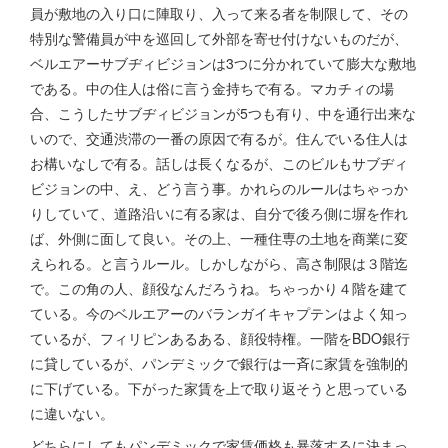
員が敷地の入り口に陣取り、入って来る者を制限して、その
特別な警備員が中を巡回して外部を寄せ付けないものだが、
ベルエアーサブヂィビジョンは3つに分かれていて膨大な敷地
である。中の住人は俗に言う金持ちで有る。マカチィの場
合、こうしたサブヂィビジョンが5つも有り、中を通行出来な
いので、交通渋滞の一番の原因で有るが。住んでいる住人は
お構いなしで有る。話しは長くなるが、このビルもサブヂィ
ビジョンの中、え、どう言う事。かれらのルールはちゃっか
りしていて、道路沿いに有る家は、自分で後ろ側に塀を作れ
ば、外側に面して良い。その上、一種住専の土地を商業に変
えられる。と言うルール。しかしながら、高さ制限は３階迄
で。この角の人、顔役なんだろうね。ちゃっかり４階を建て
ている。今のベルエアーのバランガイキャプテンはよく知っ
ているが、フィリピンあるある、顔役特権。一階をBDO銀行
に貸しているが、パンデミックで銀行は一斉に家賃を強制的
に下げている。下がった家賃を上で取り返そうと思っている
に違いない。
どちらにしてもパンデミックで家賃価格も暴落するに決まっ