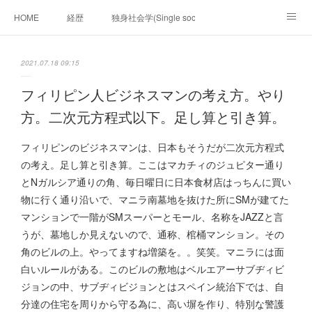
HOME
経歴
独身社会学(Single sociology)と高齢化社会学(Ger
munetomo.club video
ビジネスの基礎法則を考える
2021.07.18 09:15
Iotスマートサブヂィビジョン構想とは。
政治学。政治基礎から世界を見て、フィリピンの未来
フィリピン人ビジネスマンの考え方。やり
方。二次元方程式以下。足し算と引き算。
移動出来て、工場で作る建物。
未来２１００研究所
フィリピンのビジネスマンは、日本もそうだが二次元方程式
「心神の夢想２０２０」
フィリピンマンションは買うべきでは無い理由は全て
海外生活の掟
の考え。足し算と引き算。ここはマカチィのジュピター通り
とNガルシア通りの角、毎日曜日に日本食材店はっちんに買い
フィリピンの問題点
フィリピンの歴史
物に行く通り沿いで、マニラ南墓地を抜けた所にSMが建てた
マンションで一階がSMスーパーとモール、名称をJAZZと言
フィリピン経済談義
ファッションを考える
漫画
うが、墓地しか見えないので、通称、棺桶マンション。その
角のビルの上。やってますね増築を。。笑笑。マニラには面
未来２１００研究所他のアイデア
マニラ男の手料理 総集編
白いルールがある。このビルの敷地はベルエアーサブヂィビ
ジョンの中、サブヂィビジョンとはスペイン統治下では、自
https://globalclub.amebaownd.com/
分達の住宅を周りから守る為に、高い塀を作り、特別な警護