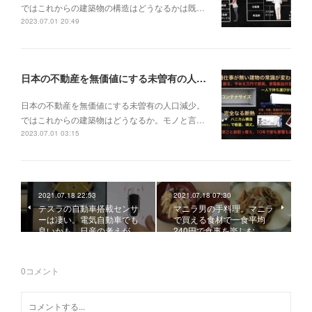
ではこれからの建築物の構造はどうなるかは既…
2023.07.01 20:49
日本の不動産を無価値にする未曽有の人口減少。ではこれからの建築物はどうなるか。
日本の不動産を無価値にする未曽有の人口減少。
ではこれからの建築物はどうなるか。モノと言…
2023.07.01 03:15
2021.07.18 22:53
2021.07.18 07:30
テスラの自動車搭載センサ
マニラ男の手料理。マニラ
ーは凄い。電気自動車でも
で買える食材で一食平均
良いかも。日産の考えが…
240円で食事を楽しむ。…
0
コメント