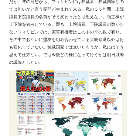
だが、逆の発想から、フィリピンには独裁者、独裁国家なの
では無いかと言う疑問が生まれて来る。私の３５年間、上院
議員下院議員の名前がそう変わったとは思えない。領主様が
上下院を独占している。即ち、上院議員、下院議員の数が少
ないフィリピンでは、実質有権者はこの手の平の数で有り、
その中でお互いに盟友を組み合わせている大統領選以外は何
も変化していない。独裁国家では無いだろうか。私にはそう
思えて仕方ない。では今後どの様になって行くかは明日以降
の議論としたい。