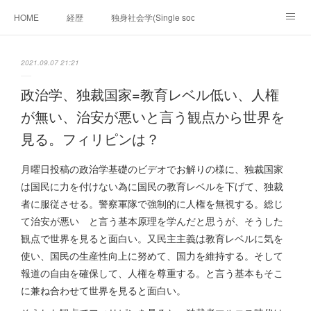
HOME
経歴
独身社会学(Single sociology)と高齢化社会学(Ger
munetomo.club video
ビジネスの基礎法則を考える
2021.09.07 21:21
Iotスマートサブヂィビジョン構想とは。
政治学。政治基礎から世界を見て、フィリピンの未来
政治学、独裁国家=教育レベル低い、人権
が無い、治安が悪いと言う観点から世界を
移動出来て、工場で作る建物。
未来２１００研究所
見る。フィリピンは？
「心神の夢想２０２０」
フィリピンマンションは買うべきでは無い理由は全て
海外生活の掟
月曜日投稿の政治学基礎のビデオでお解りの様に、独裁国家
は国民に力を付けない為に国民の教育レベルを下げて、独裁
フィリピンの問題点
フィリピンの歴史
者に服従させる。警察軍隊で強制的に人権を無視する。総じ
て治安が悪い と言う基本原理を学んだと思うが、そうした
フィリピン経済談義
ファッションを考える
漫画
観点で世界を見ると面白い。又民主主義は教育レベルに気を
使い、国民の生産性向上に努めて、国力を維持する。そして
未来２１００研究所他のアイデア
マニラ男の手料理 総集編
報道の自由を確保して、人権を尊重する。と言う基本もそこ
https://globalclub.amebaownd.com/
に兼ね合わせて世界を見ると面白い。