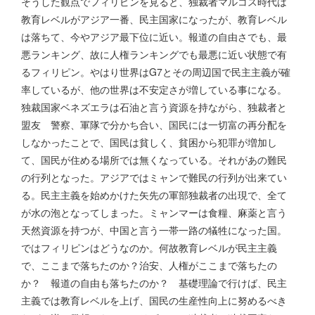
そうした観点でフィリピンを見ると、独裁者マルコス時代は
教育レベルがアジア一番、民主国家になったが、教育レベル
は落ちて、今やアジア最下位に近い。報道の自由さでも、最
悪ランキング、故に人権ランキングでも最悪に近い状態で有
るフィリピン。やはり世界はG7とその周辺国で民主主義が確
率しているが、他の世界は不安定さが増している事になる。
独裁国家ベネズエラは石油と言う資源を持ながら、独裁者と
盟友 警察、軍隊で分かち合い、国民には一切富の再分配を
しなかったことで、国民は貧しく、貧困から犯罪が増加し
て、国民が住める場所では無くなっている。それがあの難民
の行列となった。アジアではミャンで難民の行列が出来てい
る。民主主義を始めかけた矢先の軍部独裁者の出現で、全て
が水の泡となってしまった。ミャンマーは食糧、麻薬と言う
天然資源を持つが、中国と言う一帯一路の犠牲になった国。
ではフィリピンはどうなのか。何故教育レベルが民主主義
で、ここまで落ちたのか？治安、人権がここまで落ちたの
か？ 報道の自由も落ちたのか？ 基礎理論で行けば、民主
主義では教育レベルを上げ、国民の生産性向上に努めるべき