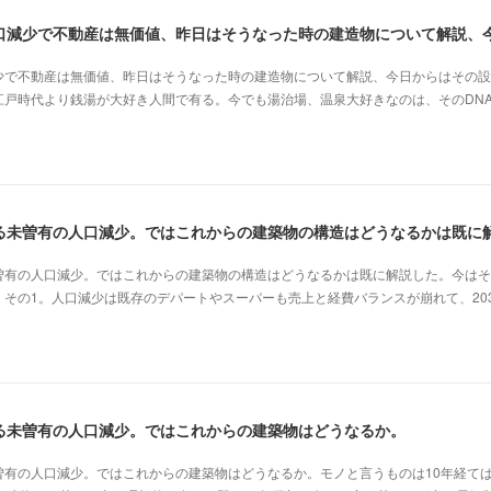
少で不動産は無価値、昨日はそうなった時の建造物について解説、今日からはその設
江戸時代より銭湯が大好き人間で有る。今でも湯治場、温泉大好きなのは、そのDN
曽有の人口減少。ではこれからの建築物の構造はどうなるかは既に解説した。今はそ
その1。人口減少は既存のデパートやスーパーも売上と経費バランスが崩れて、20
る未曽有の人口減少。ではこれからの建築物はどうなるか。
曽有の人口減少。ではこれからの建築物はどうなるか。モノと言うものは10年経て