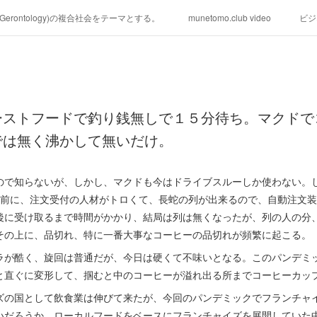
学(Gerontology)の複合社会をテーマとする。
munetomo.club video
ビジ
ィリピンの未来を見る。
移動出来て、工場で作る建物。
未来２１００
る。
海外生活の掟
フィリピンの問題点
フィリピンの歴史
ーストフードで釣り銭無しで１５分待ち。マクドで
研究所他のアイデア
マニラ男の手料理 総集編
https://globalclub.a
では無く沸かして無いだけ。
ので知らないが、しかし、マクドも今はドライブスルーしか使わない。
年前に、注文受付の人材がトロくて、長蛇の列が出来るので、自動注文
後に受け取るまで時間がかかり、結局は列は無くなったが、列の人の分
その上に、品切れ、特に一番大事なコーヒーの品切れが頻繁に起こる。
ラが酷く、旋回は普通だが、今日は硬くて不味いとなる。このパンデミ
と直ぐに変形して、掴むと中のコーヒーが溢れ出る所までコーヒーカッ
ズの国として飲食業は伸びて来たが、今回のパンデミックでフランチャ
いだろうか。ローカルフードをベースにフランチャイズを展開していた