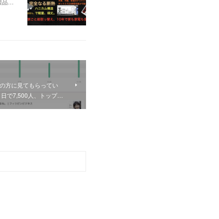
製品…
人の方に見てもらってい
で7,500人、トップ…