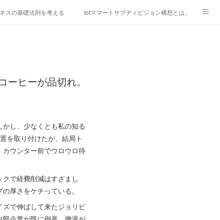
ネスの基礎法則を考える
Iotスマートサブヂィビジョン構想とは。
研究所
「心神の夢想２０２０」
フィリピン経済談義
ファッションを考える
漫画
コーヒーが品切れ。
mebaownd.com/
しかし、少なくとも私の知る
装置を取り付けたが、結局ト
、カウンター前でウロウロ待
ックで経費削減はすざまし
プの厚さをケチっている。
イズで伸ばして来たジョリビ
中堅企業が既に倒産、撤退が