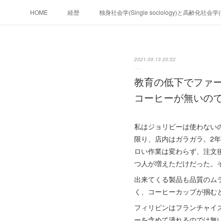
HOME
経歴
独身社会学(Single sociology)と高齢化社会
政治学。政治基礎から世界を見て、フ
2021.09.13 20:52
フィリピンマンションは買うべきでは無い理由は全てここにあ
教育の低下でファ
未来２１００
コーヒーが無いの
私はジョリビーは使わない
限り、店内はガラガラ。2
ロい作業は変わらず、注文
つ人が増えただけだった。
出来てくる製品も品質のム
く、コーヒーカップが掴む
フィリピンはフランチャイ
ーを含めて潰れるのでは無