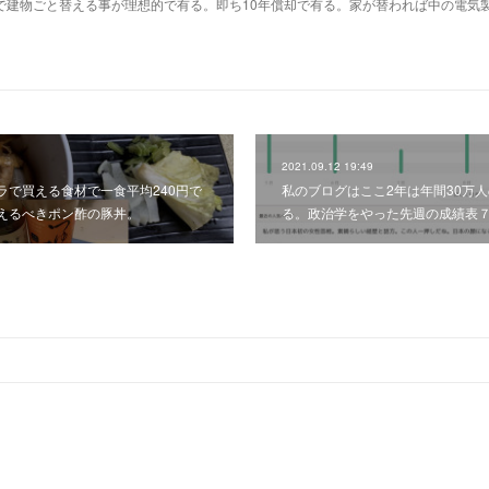
で建物ごと替える事が理想的で有る。即ち10年償却で有る。家が替われば中の電気
2021.09.12 19:49
ラで買える食材で一食平均240円で
私のブログはここ2年は年間30万
えるべきポン酢の豚丼。
る。政治学をやった先週の成績表７日