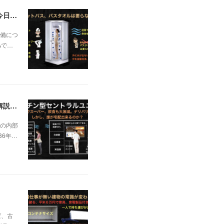
一昨日の解説で未曽有の人口減少で不動産は無価値、昨日はそうなった時の建造物について解説、今日からはその設備について解説をして行く。
備につ
Aで…
日本の不動産を無価値にする未曽有の人口減少。ではこれからの建築物の構造はどうなるかは既に解説した。今はその内部の内容。その1
の内部
36年…
ば、古