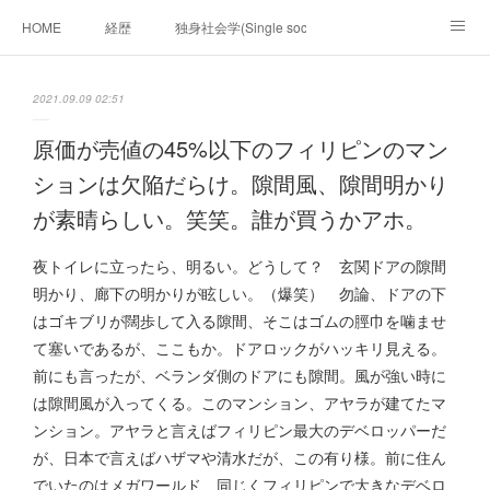
HOME
経歴
独身社会学(Single sociology)と高齢化社会学(Ger
munetomo.club video
ビジネスの基礎法則を考える
2021.09.09 02:51
Iotスマートサブヂィビジョン構想とは。
政治学。政治基礎から世界を見て、フィリピンの未来
原価が売値の45%以下のフィリピンのマン
ションは欠陥だらけ。隙間風、隙間明かり
移動出来て、工場で作る建物。
未来２１００研究所
が素晴らしい。笑笑。誰が買うかアホ。
「心神の夢想２０２０」
フィリピンマンションは買うべきでは無い理由は全て
海外生活の掟
夜トイレに立ったら、明るい。どうして？ 玄関ドアの隙間
明かり、廊下の明かりが眩しい。（爆笑） 勿論、ドアの下
フィリピンの問題点
フィリピンの歴史
はゴキブリが闊歩して入る隙間、そこはゴムの脛巾を噛ませ
て塞いであるが、ここもか。ドアロックがハッキリ見える。
フィリピン経済談義
ファッションを考える
漫画
前にも言ったが、ベランダ側のドアにも隙間。風が強い時に
は隙間風が入ってくる。このマンション、アヤラが建てたマ
未来２１００研究所他のアイデア
マニラ男の手料理 総集編
ンション。アヤラと言えばフィリピン最大のデベロッパーだ
https://globalclub.amebaownd.com/
が、日本で言えばハザマや清水だが、この有り様。前に住ん
でいたのはメガワールド、同じくフィリピンで大きなデベロ