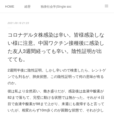
HOME
経歴
独身社会学(Single sociology)と高齢化社会学(Ger
munetomo.club video
ビジネスの基礎法則を考える
2021.09.18 21:23
Iotスマートサブヂィビジョン構想とは。
政治学。政治基礎から世界を見て、フィリピンの未来
コロナデルタ株感染は辛い。皆様感染しな
い様に注意。中国ワクチン接種後に感染し
移動出来て、工場で作る建物。
未来２１００研究所
た友人3週間経っても辛い。陰性証明が出
「心神の夢想２０２０」
フィリピンマンションは買うべきでは無い理由は全て
海外生活の掟
てても。
フィリピンの問題点
フィリピンの歴史
2週間半後に陰性証明。しかし辛いので検査したら、レントゲ
ンでも判るが、肺炎状態。この陰性証明って何の意味が有る
フィリピン経済談義
ファッションを考える
漫画
のか。
彼は私より全然若い、働き盛りだが、感染後は血液中酸素が
未来２１００研究所他のアイデア
マニラ男の手料理 総集編
82まで落ちて、完璧に動ける状態では無かった。それが４日
目で血液中酸素が98まで上がり、来週にも復帰すると言って
https://globalclub.amebaownd.com/
いたが、相変わらず10m歩くのが困難な状態で、それが少し