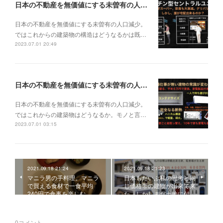
日本の不動産を無価値にする未曽有の人口減少。ではこれからの建築物の構造はどうなるかは既に解説した。今はその内部の内容。その1
日本の不動産を無価値にする未曽有の人口減少。
ではこれからの建築物の構造はどうなるかは既…
2023.07.01 20:49
日本の不動産を無価値にする未曽有の人口減少。ではこれからの建築物はどうなるか。
日本の不動産を無価値にする未曽有の人口減少。
ではこれからの建築物はどうなるか。モノと言…
2023.07.01 03:15
2021.09.18 21:24
2021.09.18 21:23
マニラ男の手料理。マニラ
日本もだいぶ私の思考と同
で買える食材で一食平均
じ価格帯の建物が出来て来
240円で食事を楽しむ。…
た。しかしまだ土地に付…
0
コメント