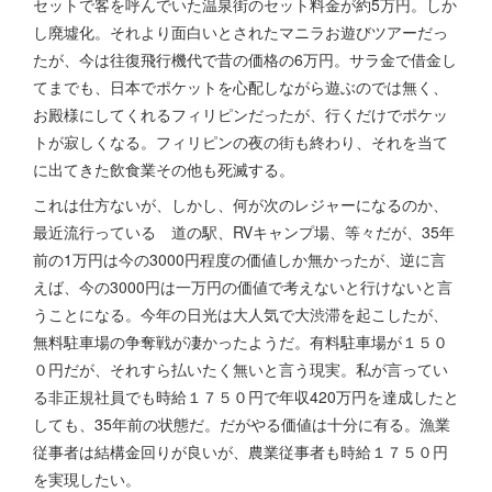
セットで客を呼んでいた温泉街のセット料金が約5万円。しか
し廃墟化。それより面白いとされたマニラお遊びツアーだっ
たが、今は往復飛行機代で昔の価格の6万円。サラ金で借金し
てまでも、日本でポケットを心配しながら遊ぶのでは無く、
お殿様にしてくれるフィリピンだったが、行くだけでポケッ
トが寂しくなる。フィリピンの夜の街も終わり、それを当て
に出てきた飲食業その他も死滅する。
これは仕方ないが、しかし、何が次のレジャーになるのか、
最近流行っている 道の駅、RVキャンプ場、等々だが、35年
前の1万円は今の3000円程度の価値しか無かったが、逆に言
えば、今の3000円は一万円の価値で考えないと行けないと言
うことになる。今年の日光は大人気で大渋滞を起こしたが、
無料駐車場の争奪戦が凄かったようだ。有料駐車場が１５０
０円だが、それすら払いたく無いと言う現実。私が言ってい
る非正規社員でも時給１７５０円で年収420万円を達成したと
しても、35年前の状態だ。だがやる価値は十分に有る。漁業
従事者は結構金回りが良いが、農業従事者も時給１７５０円
を実現したい。