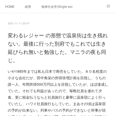
HOME
経歴
独身社会学(Single sociology)と高齢化社会学(Ger
munetomo.club video
ビジネスの基礎法則を考える
2021.11.11 20:47
Iotスマートサブヂィビジョン構想とは。
政治学。政治基礎から世界を見て、フィリピンの未来
変わるレジャー の形態で温泉街は生き残れ
ない。最後に行った別府でもこれでは生き
移動出来て、工場で作る建物。
未来２１００研究所
延びられ無いと勉強した。マニラの夜も同
「心神の夢想２０２０」
フィリピンマンションは買うべきでは無い理由は全て
海外生活の掟
じ。
フィリピンの問題点
フィリピンの歴史
いや1985年までは私も日本で商売をしていた。８０名程度の
小さな会社だが、田中角栄の所得倍増計画を目指し、うちの
フィリピン経済談義
ファッションを考える
漫画
誰一人、年間所得500万円以上を目指していたが、ほぼ達成し
ていた。それでも利益があったので、毎晩社員を連れて夕
未来２１００研究所他のアイデア
マニラ男の手料理 総集編
食。更に税金払うならと社員旅行と豪華に温泉宿によく行っ
ていたし、ハワイ社員旅行もしていた。まあその頃は温泉宿
https://globalclub.amebaownd.com/
の予約が出来ない。列車やバスの予約ができないと幹事が頭