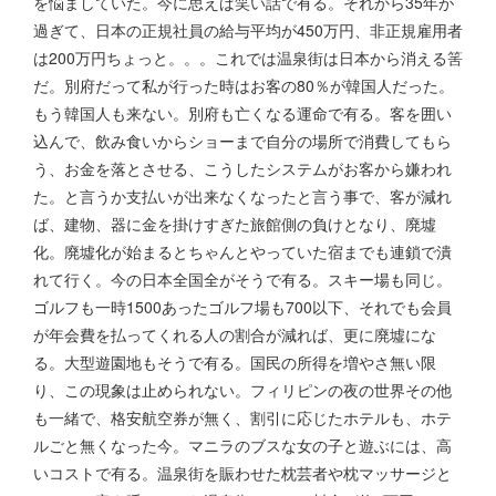
を悩ましていた。今に思えば笑い話で有る。それから35年が
過ぎて、日本の正規社員の給与平均が450万円、非正規雇用者
は200万円ちょっと。。。これでは温泉街は日本から消える筈
だ。別府だって私が行った時はお客の80％が韓国人だった。
もう韓国人も来ない。別府も亡くなる運命で有る。客を囲い
込んで、飲み食いからショーまで自分の場所で消費してもら
う、お金を落とさせる、こうしたシステムがお客から嫌われ
た。と言うか支払いが出来なくなったと言う事で、客が減れ
ば、建物、器に金を掛けすぎた旅館側の負けとなり、廃墟
化。廃墟化が始まるとちゃんとやっていた宿までも連鎖で潰
れて行く。今の日本全国全がそうで有る。スキー場も同じ。
ゴルフも一時1500あったゴルフ場も700以下、それでも会員
が年会費を払ってくれる人の割合が減れば、更に廃墟にな
る。大型遊園地もそうで有る。国民の所得を増やさ無い限
り、この現象は止められない。フィリピンの夜の世界その他
も一緒で、格安航空券が無く、割引に応じたホテルも、ホテ
ルごと無くなった今。マニラのブスな女の子と遊ぶには、高
いコストで有る。温泉街を賑わせた枕芸者や枕マッサージと