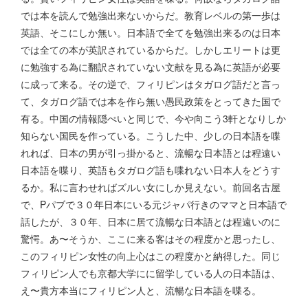
では本を読んで勉強出来ないからだ。教育レベルの第一歩は
英語、そこにしか無い。日本語で全てを勉強出来るのは日本
では全ての本が英訳されているからだ。しかしエリートは更
に勉強する為に翻訳されていない文献を見る為に英語が必要
に成って来る。その逆で、フィリピンはタガログ語だと言っ
て、タガログ語では本を作ら無い愚民政策をとってきた国で
有る。中国の情報隠ぺいと同じで、今や向こう3軒となりしか
知らない国民を作っている。こうした中、少しの日本語を喋
れれば、日本の男が引っ掛かると、流暢な日本語とは程遠い
日本語を喋り、英語もタガログ語も喋れない日本人をどうす
るか。私に言わせればズルい女にしか見えない。前回名古屋
で、Pパブで３０年日本にいる元ジャパ行きのママと日本語で
話したが、３０年、日本に居て流暢な日本語とは程遠いのに
驚愕。あ〜そうか、ここに来る客はその程度かと思ったし、
このフィリピン女性の向上心はこの程度かと納得した。同じ
フィリピン人でも京都大学にに留学している人の日本語は、
え〜貴方本当にフィリピン人と、流暢な日本語を喋る。