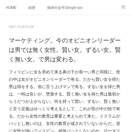
HOME
経歴
独身社会学(Single sociology)と高齢化社会学(Ger
munetomo.club video
ビジネスの基礎法則を考える
2021.12.05 21:28
Iotスマートサブヂィビジョン構想とは。
政治学。政治基礎から世界を見て、フィリピンの未来
マーケティング。今のオピニオンリーダー
は男では無く女性。賢い女。ずるい女。賢
移動出来て、工場で作る建物。
未来２１００研究所
く無い女。で男は変わる。
「心神の夢想２０２０」
フィリピンマンションは買うべきでは無い理由は全て
海外生活の掟
フィリピンに女を求めて来る鼻の下が長ーい男と同様に、世
の中は女がオピニオンリーダーで有る。だから賢い女を得た
フィリピンの問題点
フィリピンの歴史
男は得をする。俗に言う上げマンで有る。ずるい女を得た男
は、一時は良いが、堕落する。賢く無い女を得た男は最初か
フィリピン経済談義
ファッションを考える
漫画
らうだつが上がらない。何を持って賢い、ずるい、賢く無い
と言う定義はゆっくり考えるとして、これが世の中の恒で有
未来２１００研究所他のアイデア
マニラ男の手料理 総集編
る。だから女性の教育は重要と考えられて来た。イスラムが
https://globalclub.amebaownd.com/
パッとし無いのは、女性の教育が成されていないからだ。逆
に女性が強いフィリピン。何故パッとしないのか。ロータリ