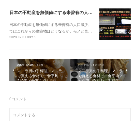
日本の不動産を無価値にする未曽有の人口減少。ではこれからの建築物はどうなるか。
日本の不動産を無価値にする未曽有の人口減少。
ではこれからの建築物はどうなるか。モノと言…
2023.07.01 03:15
2021.12.05 21:29
2021.12.04 21:49
マニラ男の手料理。マニラ
マニラ男の手料理。マニラ
で買える食材で一食平均
で買える食材で一食平均２
240円で食事を楽しむ。…
４０円で楽しむ。手羽先…
0
コメント