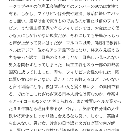
ークラブやその他商工会議所などのメンバーの60%は女性で
有る。しかし、フィリピンは外交や経済、政治に於いてパッ
とし無い。選挙は金で買うものであるのが当たり前のフィリ
ピン、まだ領主様国家で有るフィリピンでは、お金はごく僅
かな人にしか行かない現実だが、それにしても平民からもっ
と声が上がって良いはずだが、マルコス以降、3段階で教育レ
ベルはアジア一位からアジア最下位になり、将来を見据える
力を失った訳で、目先の金もそうだが、目先しか見られない
男女を問わずなってしまった、民主主義を装う一部の独裁者
国家に成ってしまった。即ち、フィリピン女性の中には、既
に賢い女は存在いない、居たとしても数えるほどしかいない
と言う結論になる。後はズルい女と賢く無い女、の集団で有
る。ではそこにわざわざ来る日本人男性は何なのか、考察す
ると=イコールなのだと考えられる。まだ教育レベルが高かっ
た３６年前なら理解出来るが、今は。。英語で自分達の人生
観や将来像をしっかり話し合えるなら良い。しかし、英語す
ら出来ない。男と女、片言の日本語とタガログ語で何が解
る。賢いフィリピン女性は英語を喋る。何故ならタガログ語