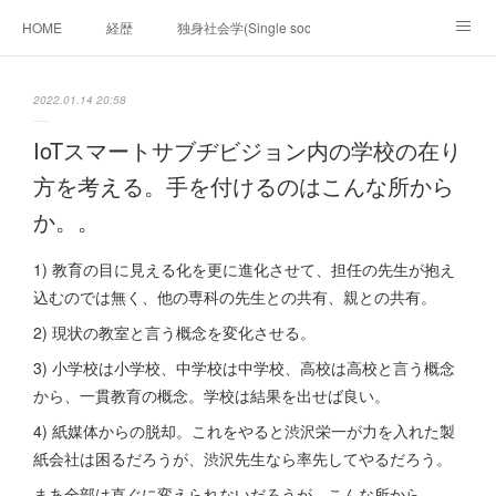
HOME
経歴
独身社会学(Single sociology)と高齢化社会学(Ger
munetomo.club video
ビジネスの基礎法則を考える
2022.01.14 20:58
Iotスマートサブヂィビジョン構想とは。
政治学。政治基礎から世界を見て、フィリピンの未来
IoTスマートサブヂビジョン内の学校の在り
方を考える。手を付けるのはこんな所から
移動出来て、工場で作る建物。
未来２１００研究所
か。。
「心神の夢想２０２０」
フィリピンマンションは買うべきでは無い理由は全て
海外生活の掟
1) 教育の目に見える化を更に進化させて、担任の先生が抱え
込むのでは無く、他の専科の先生との共有、親との共有。
フィリピンの問題点
フィリピンの歴史
2) 現状の教室と言う概念を変化させる。
フィリピン経済談義
ファッションを考える
漫画
3) 小学校は小学校、中学校は中学校、高校は高校と言う概念
から、一貫教育の概念。学校は結果を出せば良い。
未来２１００研究所他のアイデア
マニラ男の手料理 総集編
4) 紙媒体からの脱却。これをやると渋沢栄一が力を入れた製
紙会社は困るだろうが、渋沢先生なら率先してやるだろう。
https://globalclub.amebaownd.com/
まあ全部は直ぐに変えられないだろうが、こんな所から