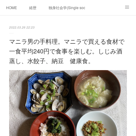
HOME
経歴
独身社会学(Single sociology)と高齢化社会学(Ger
munetomo.club video
ビジネスの基礎法則を考える
2022.03.26 22:23
Iotスマートサブヂィビジョン構想とは。
政治学。政治基礎から世界を見て、フィリピンの未来
マニラ男の手料理。マニラで買える食材で
一食平均240円で食事を楽しむ。しじみ酒
移動出来て、工場で作る建物。
未来２１００研究所
蒸し、水餃子、納豆 健康食。
「心神の夢想２０２０」
フィリピンマンションは買うべきでは無い理由は全て
海外生活の掟
フィリピンの問題点
フィリピンの歴史
フィリピン経済談義
ファッションを考える
漫画
未来２１００研究所他のアイデア
マニラ男の手料理 総集編
https://globalclub.amebaownd.com/