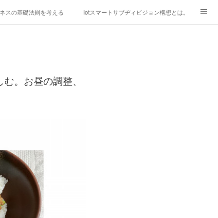
ネスの基礎法則を考える
Iotスマートサブヂィビジョン構想とは。
研究所
「心神の夢想２０２０」
フィリピン経済談義
ファッションを考える
漫画
しむ。お昼の調整、
mebaownd.com/