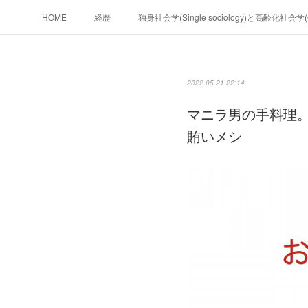
HOME
経歴
独身社会学(Single sociology)と高齢化社会
政治学。政治基礎から世界を見て、フ
2022.05.21 22:14
フィリピンマンションは買うべきでは無い理由は全てここにあ
マニラ男の手料理。
未来２１００
賄いメシ