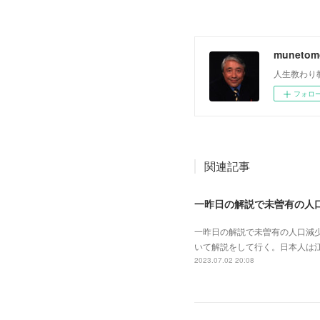
muneto
人生教わり
フォロ
関連記事
一昨日の解説で未曽有の人口減
いて解説をして行く。日本人は
2023.07.02 20:08