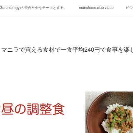
学(Gerontology)の複合社会をテーマとする。
munetomo.club video
ビジ
ィリピンの未来を見る。
移動出来て、工場で作る建物。
未来２１００
る。
海外生活の掟
フィリピンの問題点
フィリピンの歴史
マニラで買える食材で一食平均240円で食事を楽
研究所他のアイデア
マニラ男の手料理 総集編
https://globalclub.a