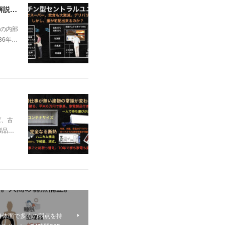
日本の不動産を無価値にする未曽有の人口減少。ではこれからの建築物の構造はどうなるかは既に解説した。今はその内部の内容。その1
の内部
36年…
ば、古
製品…
身体面で多くの弱点を持