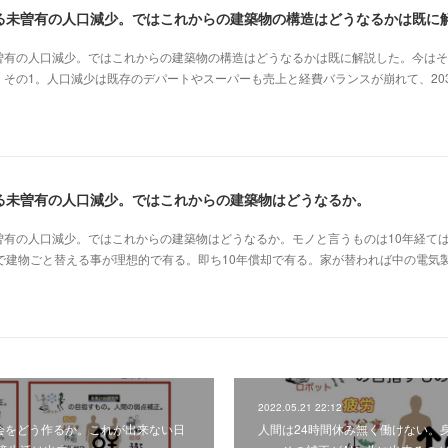
曽有の人口減少。ではこれからの建築物の構造はどうなるかは既に解説した。今はそ
その1。人口減少は既存のデパートやスーパーも売上と経費バランスが崩れて、20
る未曽有の人口減少。ではこれからの建築物はどうなるか。
曽有の人口減少。ではこれからの建築物はどうなるか。モノと言うものは10年経て
で建物ごと替える事が理想的で有る。即ち10年償却で有る。家が替われば中の電気
2022.05.21 22:12
域社会をどう作るか。これが出来ない日
人間は24時間休み無く働けない。