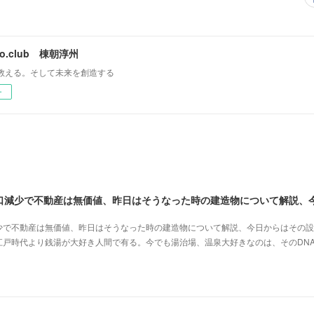
mo.club 棟朝淳州
教える。そして未来を創造する
ー
少で不動産は無価値、昨日はそうなった時の建造物について解説、今日からはその設
江戸時代より銭湯が大好き人間で有る。今でも湯治場、温泉大好きなのは、そのDN