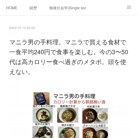
HOME
経歴
独身社会学(Single sociology)と高齢化社会学(Ger
munetomo.club video
ビジネスの基礎法則を考える
2022.07.10 22:22
Iotスマートサブヂィビジョン構想とは。
政治学。政治基礎から世界を見て、フィリピンの未来
マニラ男の手料理。マニラで買える食材で
一食平均240円で食事を楽しむ。今の3〜50
移動出来て、工場で作る建物。
未来２１００研究所
代は高カロリー食べ過ぎのメタボ。頭を使
「心神の夢想２０２０」
フィリピンマンションは買うべきでは無い理由は全て
海外生活の掟
えない。
フィリピンの問題点
フィリピンの歴史
フィリピン経済談義
ファッションを考える
漫画
未来２１００研究所他のアイデア
マニラ男の手料理 総集編
https://globalclub.amebaownd.com/