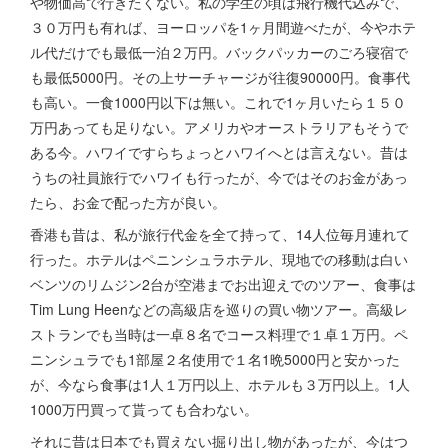
や物価高で行きたくない。私の学生の頃は飛行機代込みで、
３０万円も有れば、ヨーロッパを1ヶ月間遊べたが、今やホテ
ル代だけでも最低一泊２万円。バックパッカーのごろ寝宿で
も最低5000円。その上サーチャージが往復90000円。食事代
も高い。一食1000円以下は無い。これで1ヶ月いたら１５０
万円あっても足りない。アメリカやオーストラリアもそうで
ある今。ハワイですらちょっとハワイへとは言えない。昔は
うちの社員旅行でハワイも行ったが、今ではそのお金があっ
たら、お金で配った方が良い。
香港も昔は、私が旅行代金を全て持って、14人位毎月連れて
行った。ホテルはペニンシュラホテル、現地での移動は白い
ベンツのリムジン2台が空港までお出迎えでのツアー、食事は
Tim Lung Heen
などの高級店を巡りの買い物ツアー。高級レ
ストランでも当時は一卓８名でコース料理で１卓１万円。ペ
ニンシュラでも1部屋２名使用で１名1晩5000円と安かった
が、今なら食事は1人１万円以上、ホテルも３万円以上。1人
1000万円買って貰っても合わない。
それに昔は日本でも買えない掘り出し物があったが、今はつ