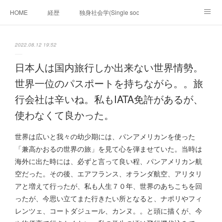
HOME
経歴
独身社会学(Single sociology)と高齢化社会学(Ger
munetomo.club video
ビジネスの基礎法則を考える
2022.08.12 19:52
Iotスマートサブヂィビジョン構想とは。
政治学。政治基礎から世界を見て、フィリピンの未来
日本人は国内旅行しか出来ない世界情勢。
世界一位のパスポートを持ちながら。。旅
移動出来て、工場で作る建物。
未来２１００研究所
行会社は辛いね。私もIATA免許があるが、
「心神の夢想２０２０」
フィリピンマンションは買うべきでは無い理由は全て
海外生活の掟
使わなくて良かった。
フィリピンの問題点
フィリピンの歴史
世界は広いと我々の幼少期には、パンアメリカンを使った
「兼高かおるの世界の旅」を見て心を弾ませていた。当時は
フィリピン経済談義
ファッションを考える
漫画
海外に出た時には、必ずと言って良い程、パンアメリカン航
空だった。その後、エアフランス、オランダ航空、アリタリ
未来２１００研究所他のアイデア
マニラ男の手料理 総集編
アと増えて行ったが、私も人生７０年、世界のあちこちを回
ったが、今思い立てまた行きたい所となると、ナポリやフィ
https://globalclub.amebaownd.com/
レンツェ、コートダジュール、カンヌ。。と頭に描くが、今