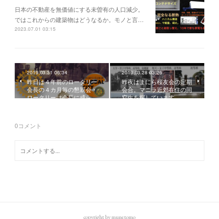
日本の不動産を無価値にする未曽有の人口減少。
ではこれからの建築物はどうなるか。モノと言…
2023.07.01 03:15
2019.03.31 06:34
2019.03.28 03:26
昨日は４年前のロータリー
昨夜はまにら桜友会の定期
会長の４カ月毎の懇親会・
会合。マニラ近郊在住の同
ロータリーは会長に成ら…
窓生を探しています。
0
コメント
copyright by munetomo