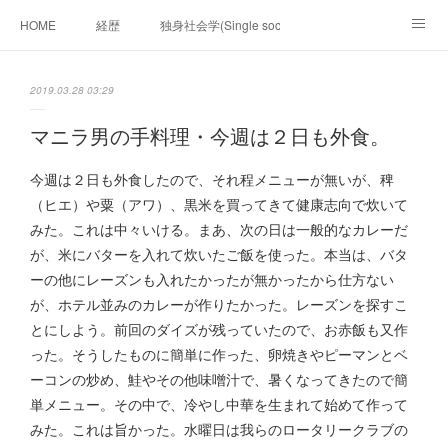
HOME
経歴
独身社会学(Single sociology)と高齢化社会学(Ger
munetomo.club video
ビジネスの基礎法則を考える
2019.03.28 03:29
Iotスマートサブヂィビジョン構想とは。
政治学。政治基礎から世界を見て、フィリピンの未来
マニラ男の手料理・今週は２日も外食。
移動出来て、工場で作る建物。
未来２１００研究所
今週は２日も外食したので、それ程メニューが無いが、稗
（ヒエ）や粟（アワ）、黒米を買ってきて健康志向で炊いて
「心神の夢想２０２０」
フィリピンマンションは買うべきでは無い理由は全て
海外生活の掟
みた。これは中々いける。まあ、次の日は一般的なカレーだ
が、米にバターを入れて炊いたご飯を使った。本当は、バタ
フィリピンの問題点
フィリピンの歴史
ーの他にレーズンも入れたかったが無かったから仕方ない
が、ホテル並みのカレーが作りたかった。レーズンを探すこ
フィリピン経済談義
ファッションを考える
漫画
とにしよう。前回のダイズが残っていたので、お赤飯も又作
った。そうしたものに簡単に作った、卵焼きやピーマンとベ
未来２１００研究所他のアイデア
マニラ男の手料理 総集編
ーコンの炒め、鮭やその他味噌汁で、暑くなってきたので簡
単メニュー。その中で、冷やし中華を生まれて始めて作って
https://globalclub.amebaownd.com/
みた。これは旨かった。水曜日は我らのロータリークラブの