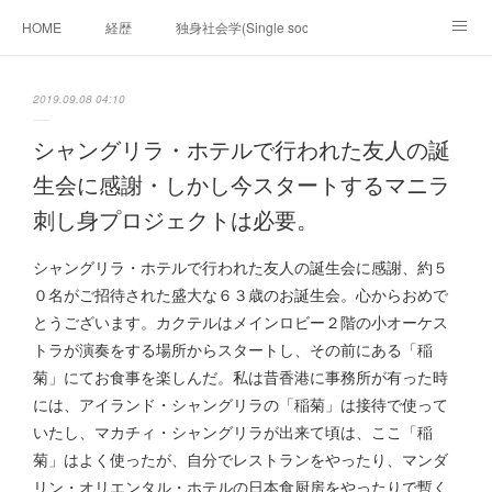
HOME
経歴
独身社会学(Single sociology)と高齢化社会学(Ger
munetomo.club video
ビジネスの基礎法則を考える
2019.09.08 04:10
Iotスマートサブヂィビジョン構想とは。
政治学。政治基礎から世界を見て、フィリピンの未来
シャングリラ・ホテルで行われた友人の誕
生会に感謝・しかし今スタートするマニラ
移動出来て、工場で作る建物。
未来２１００研究所
刺し身プロジェクトは必要。
「心神の夢想２０２０」
フィリピンマンションは買うべきでは無い理由は全て
海外生活の掟
シャングリラ・ホテルで行われた友人の誕生会に感謝、約５
０名がご招待された盛大な６３歳のお誕生会。心からおめで
フィリピンの問題点
フィリピンの歴史
とうございます。カクテルはメインロビー２階の小オーケス
トラが演奏をする場所からスタートし、その前にある「稲
フィリピン経済談義
ファッションを考える
漫画
菊」にてお食事を楽しんだ。私は昔香港に事務所が有った時
には、アイランド・シャングリラの「稲菊」は接待で使って
未来２１００研究所他のアイデア
マニラ男の手料理 総集編
いたし、マカチィ・シャングリラが出来て頃は、ここ「稲
https://globalclub.amebaownd.com/
菊」はよく使ったが、自分でレストランをやったり、マンダ
リン・オリエンタル・ホテルの日本食厨房をやったりで暫く