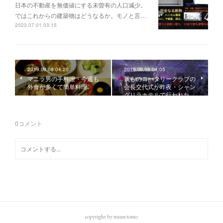
日本の不動産を無価値にする未曽有の人口減少。
ではこれからの建築物はどうなるか。モノと言…
2023.07.01 03:15
2019.09.08 04:20
2019.09.08 04:05
マニラ男の手料理・今週も
我らのロータリークラブの
外食が多くて簡単料理
会長交代式が昨夜・シャン
グリラホテルで行われた。
0
コメント
copyright by munetomo