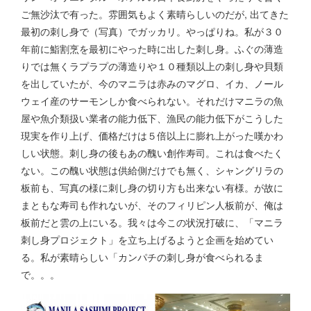
ご無沙汰で有った。雰囲気もよく素晴らしいのだが, 出てきた
最初の刺し身で（写真）でガッカリ。やっぱりね。私が３０
年前に鮨割烹を最初にやった時に出した刺し身。ふぐの薄造
りでは無くラプラプの薄造りや１０種類以上の刺し身や貝類
を出していたが、今のマニラは赤みのマグロ、イカ、ノール
ウェイ産のサーモンしか食べられない。それだけマニラの魚
屋や魚介類扱い業者の能力低下、漁民の能力低下がこうした
現実を作り上げ、価格だけは５倍以上に膨れ上がった嘆かわ
しい状態。刺し身の後もあの醜い創作寿司。これは食べたく
ない。この醜い状態は供給側だけでも無く、シャングリラの
板前も、写真の様に刺し身の切り方も出来ない有様。が故に
まともな寿司も作れないが、そのフィリピン人板前が、俺は
板前だと雲の上にいる。我々は今この状況打破に、「マニラ
刺し身プロジェクト」を立ち上げるようと企画を始めてい
る。私が素晴らしい「カンパチの刺し身が食べられるま
で。。。