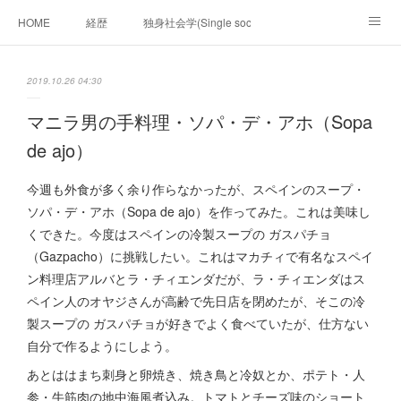
HOME
経歴
独身社会学(Single sociology)と高齢化社会学(Ger
munetomo.club video
ビジネスの基礎法則を考える
2019.10.26 04:30
Iotスマートサブヂィビジョン構想とは。
政治学。政治基礎から世界を見て、フィリピンの未来
マニラ男の手料理・ソパ・デ・アホ（Sopa
de ajo）
移動出来て、工場で作る建物。
未来２１００研究所
今週も外食が多く余り作らなかったが、スペインのスープ・
「心神の夢想２０２０」
フィリピンマンションは買うべきでは無い理由は全て
海外生活の掟
ソパ・デ・アホ（Sopa de ajo）を作ってみた。これは美味し
くできた。今度はスペインの冷製スープの ガスパチョ
フィリピンの問題点
フィリピンの歴史
（Gazpacho）に挑戦したい。これはマカチィで有名なスペイ
ン料理店アルバとラ・チィエンダだが、ラ・チィエンダはス
フィリピン経済談義
ファッションを考える
漫画
ペイン人のオヤジさんが高齢で先日店を閉めたが、そこの冷
製スープの ガスパチョが好きでよく食べていたが、仕方ない
未来２１００研究所他のアイデア
マニラ男の手料理 総集編
自分で作るようにしよう。
https://globalclub.amebaownd.com/
あとははまち刺身と卵焼き、焼き鳥と冷奴とか、ポテト・人
参・牛筋肉の地中海風煮込み。トマトとチーズ味のショート