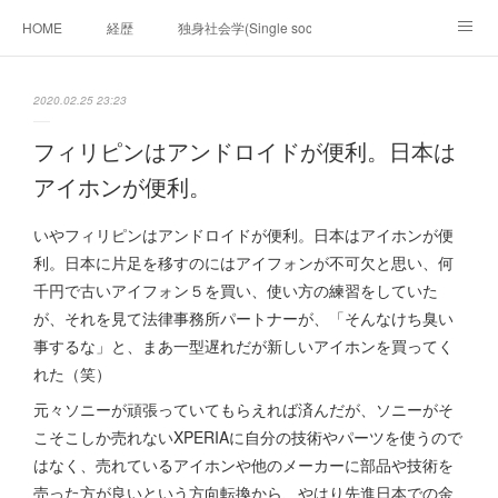
HOME
経歴
独身社会学(Single sociology)と高齢化社会学(Ger
munetomo.club video
ビジネスの基礎法則を考える
2020.02.25 23:23
Iotスマートサブヂィビジョン構想とは。
政治学。政治基礎から世界を見て、フィリピンの未来
フィリピンはアンドロイドが便利。日本は
アイホンが便利。
移動出来て、工場で作る建物。
未来２１００研究所
いやフィリピンはアンドロイドが便利。日本はアイホンが便
「心神の夢想２０２０」
フィリピンマンションは買うべきでは無い理由は全て
海外生活の掟
利。日本に片足を移すのにはアイフォンが不可欠と思い、何
千円で古いアイフォン５を買い、使い方の練習をしていた
フィリピンの問題点
フィリピンの歴史
が、それを見て法律事務所パートナーが、「そんなけち臭い
事するな」と、まあ一型遅れだが新しいアイホンを買ってく
フィリピン経済談義
ファッションを考える
漫画
れた（笑）
元々ソニーが頑張っていてもらえれば済んだが、ソニーがそ
未来２１００研究所他のアイデア
マニラ男の手料理 総集編
こそこしか売れないXPERIAに自分の技術やパーツを使うので
https://globalclub.amebaownd.com/
はなく、売れているアイホンや他のメーカーに部品や技術を
売った方が良いという方向転換から、やはり先進日本での金