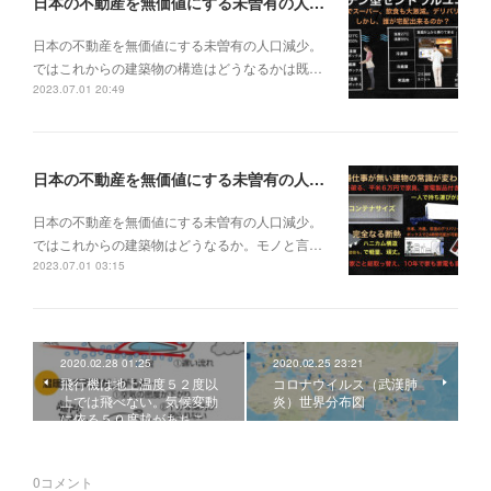
日本の不動産を無価値にする未曽有の人口減少。ではこれからの建築物の構造はどうなるかは既に解説した。今はその内部の内容。その1
日本の不動産を無価値にする未曽有の人口減少。
ではこれからの建築物の構造はどうなるかは既…
2023.07.01 20:49
日本の不動産を無価値にする未曽有の人口減少。ではこれからの建築物はどうなるか。
日本の不動産を無価値にする未曽有の人口減少。
ではこれからの建築物はどうなるか。モノと言…
2023.07.01 03:15
2020.02.28 01:25
2020.02.25 23:21
飛行機は地上温度５２度以
コロナウイルス（武漢肺
上では飛べない。気候変動
炎）世界分布図
に依る５０度越があちこ…
0
コメント