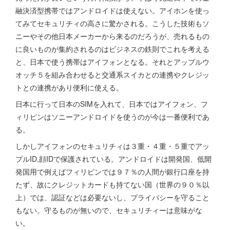
融決済型携帯ではアンドロイドは使えない。アイホンを使っ
てみてセキュリチィの高さに驚かされる。こうした技術もソ
ニーやその他日本メーカーから来るのだろうが、売れるもの
に良いものが集約されるのはビジネスの鉄則でこれを考える
と、日本で使う携帯はアイフォンとなる。それとアップルウ
オッチ５を組み合わせると交通系スイカとの連携やクレジッ
トとの連携があり便利に使える。
日本に行って日本のSIMを入れて、日本ではアイフォン、フ
ィリピンはソニーアンドロイドを使うのが今は一番便利であ
る。
しかしアイフォンのセキュリチィは３重・４重・５重でアッ
プルID,顔IDで保護されている。アンドロイドは開発国、低開
発国用で例えばフィリピンでは９７％の人間が銀行口座を持
たず、故にクレジットカードも持てない国（世界の９０％以
上）では、認証などは必要ないし、プライバシーを守ること
もない。守るものが無いので、セキュリチィーは意味がな
い。