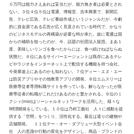
０万円は能力さえあれば妥当だが、能力無き者は必要とされ
ない。３位４位５位は電通、博報堂、吉本興業で、新聞広
告、テレビ広告、テレビ番組作成というジャンルだが、今劇
的に資金源である広告が広く見直されている時代で、かなり
のビジネスモデルの再構築が必要な時が来た。故に電通は国
からの補助を狙ったのが、今、話題の社団法人疑惑。まあ１
度、美味しいリンゴを食べたからには、食べ続けねばならぬ
状態だ。６位にあるサイバーエージェントは既存にあるテレ
ビやラジオをインターネット上で配信する機能を持つ会社。
今発展途上にあるのかも知れない。７位ディー・エヌ・エー
は防災アプリやその他教育アプリの開発。８位エムスリーは
医療専従者専用転職サイトを作っている。解らなかったが医
療専従者の転職がこれだけあるのかと驚かされる。９位のミ
クシィ(mixi)はソーシャルネットワークを活用した、様々な
WEB開発をしている。１０位は乃村工藝社 人々に感動を提
供する「空間」をつくり、活性化する。最近は遣りの建物や
店舗開発。 １１位テー・オー・ダブリュー大型イベント会
社 人の意識や行動の変化をデザインし、商品・ブランドの