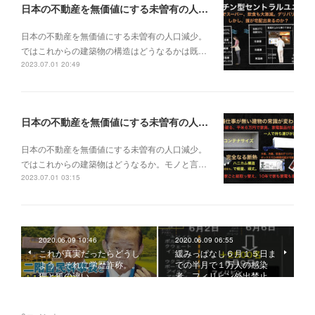
日本の不動産を無価値にする未曽有の人口減少。ではこれからの建築物の構造はどうなるかは既に解説した。今はその内部の内容。その1
日本の不動産を無価値にする未曽有の人口減少。
ではこれからの建築物の構造はどうなるかは既…
2023.07.01 20:49
日本の不動産を無価値にする未曽有の人口減少。ではこれからの建築物はどうなるか。
日本の不動産を無価値にする未曽有の人口減少。
ではこれからの建築物はどうなるか。モノと言…
2023.07.01 03:15
2020.06.09 10:46
2020.06.09 06:55
これが真実だったらどうし
緩みっぱなし６月１５日ま
よう。それに学歴詐称。。
での半月で１万人の感染
狸と狐の違い。
者。フィリピン外出禁止…