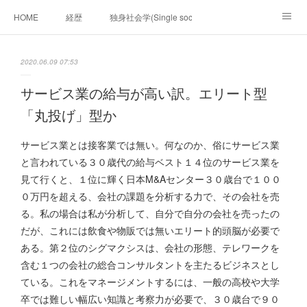
HOME
経歴
独身社会学(Single sociology)と高齢化社会学(Ger
munetomo.club video
ビジネスの基礎法則を考える
2020.06.09 07:53
Iotスマートサブヂィビジョン構想とは。
政治学。政治基礎から世界を見て、フィリピンの未来
サービス業の給与が高い訳。エリート型
「丸投げ」型か
移動出来て、工場で作る建物。
未来２１００研究所
サービス業とは接客業では無い。何なのか、俗にサービス業
「心神の夢想２０２０」
フィリピンマンションは買うべきでは無い理由は全て
海外生活の掟
と言われている３０歳代の給与ベスト１４位のサービス業を
見て行くと、１位に輝く日本M&Aセンター３０歳台で１００
フィリピンの問題点
フィリピンの歴史
０万円を超える、会社の課題を分析する力で、その会社を売
る。私の場合は私が分析して、自分で自分の会社を売ったの
フィリピン経済談義
ファッションを考える
漫画
だが、これには飲食や物販では無いエリート的頭脳が必要で
ある。第２位のシグマクシスは、会社の形態、テレワークを
未来２１００研究所他のアイデア
マニラ男の手料理 総集編
含む１つの会社の総合コンサルタントを主たるビジネスとし
ている。これをマネージメントするには、一般の高校や大学
https://globalclub.amebaownd.com/
卒では難しい幅広い知識と考察力が必要で、３０歳台で９０