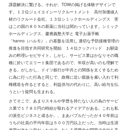
課題解決に繋げる。それが、TOWの掲げる体験デザインで
す。１２位ジェイエイシーリクルートメント 高付加価値人
材のリクルート会社。１３位シミックホールディングス 実
はこの国の８０％の新薬に当社は関わっています。シミック
ホールディングス、慶應義塾大学と 電子お薬手帳
「harmo（ハルモ）」の基盤を活用し 適切な予防接種管理の
推進を目指す共同研究を開始 １４位クックパッド お馴染
みの料理レセピサイト。しかし、サービス業はかなりその職
種に於いてエリート集団であるので、年収が高いのも理解で
きる。がしかし、ドイツ銀行が中共との関係を太くするため
に為に行った行為と同じで、政権に近い親族を雇い入れて利
権構造を作るとすると、利益供与の代わりに、高い給与を払
うという疑問も生まれる。
さてそこで、あまりスキルや学歴を持たない人の為のサービ
ス業で１７８０円の時給が取れるアイデアがある。これも私
の派生ビジネスと成るか。。まあバブルだったが４０年前は
うちの社員の平均年収は５００万円以上だった。当時は生涯
雇用が当たり前だったので、むしろ退職金が問題で会社を手