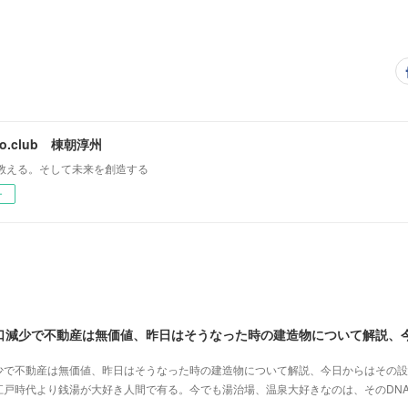
mo.club 棟朝淳州
教える。そして未来を創造する
ー
少で不動産は無価値、昨日はそうなった時の建造物について解説、今日からはその設
江戸時代より銭湯が大好き人間で有る。今でも湯治場、温泉大好きなのは、そのDN