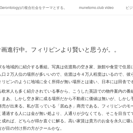
学(Gerontology)の複合社会をテーマとする。
munetomo.club video
ビジ
ィリピンの未来を見る。
移動出来て、工場で作る建物。
未来２１００
る。
海外生活の掟
フィリピンの問題点
フィリピンの歴史
計画進行中。フィリピンより賢いと思うが。。
研究所他のアイデア
マニラ男の手料理 総集編
https://globalclub.a
家を地域的に紹介する番組。写真は佐渡島の空き家、旅館や食堂で住居
人口２万人位の場所が多いいので、佐渡は今４万人程度はいるので、彼
ィリピンのように地域に全く所得が無い場所とは違い、日本には田舎で
る欧米人も多く紹介されている事から、こうした英語での物件案内の番
。まあ、しかし空き家に成る場所だから不動産に価値は無いが、しかし
商売が出来る。私が言っている「居ぬき」商売である。フィリピンのモ
く通過する人には金が無い処より、人通りが少なくても、そこを目当て
と成れば、どちらが得か直ぐに解る。高い家賃は貴方のお金を永久に吸
方が目の付け所の方がクールかな。