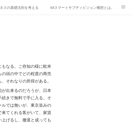
ネスの基礎法則を考える
Iotスマートサブヂィビジョン構想とは。
研究所
「心神の夢想２０２０」
フィリピン経済談義
ファッションを考える
漫画
mebaownd.com/
にもなる。ご存知の様に欧米
らの頭の中でどの程度の商売
も、それなりの所得がある。
組が出来るのだろうが、日本
手続きで無料で手に入る。そ
ールでは無いが、東京並みの
で来てくれる客がいて、家賃
い上げるし、撤退と成っても