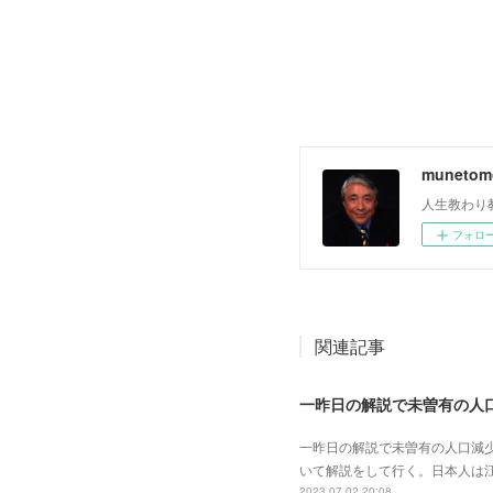
muneto
人生教わり
フォロ
関連記事
一昨日の解説で未曽有の人口減
いて解説をして行く。日本人は
2023.07.02 20:08