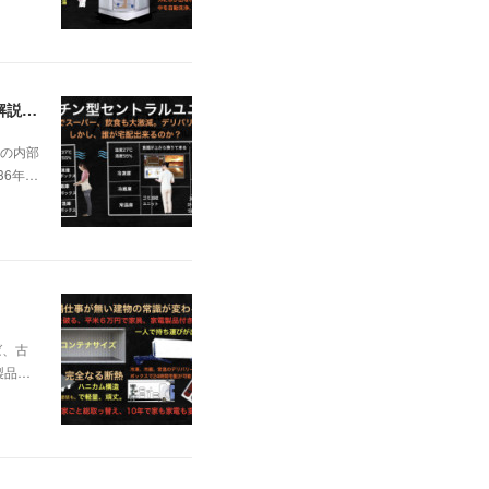
日本の不動産を無価値にする未曽有の人口減少。ではこれからの建築物の構造はどうなるかは既に解説した。今はその内部の内容。その1
の内部
36年…
ば、古
製品…