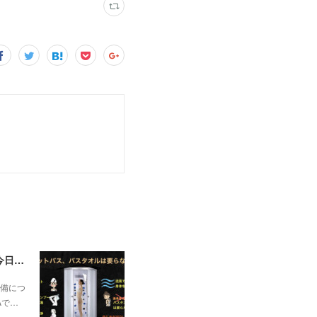
一昨日の解説で未曽有の人口減少で不動産は無価値、昨日はそうなった時の建造物について解説、今日からはその設備について解説をして行く。
備につ
Aで…