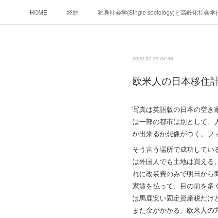
HOME
経歴
独身社会学(Single sociology)と高齢化社会
政治学。政治基礎から世界を見て、フ
2020.07.23 04:06
フィリピンマンションは買うべきでは無い理由は全てここにあ
欧米人の日本移住
未来２１００
写真は英語版の日本の空き
は一部の都市は別として、
が出来るか想像がつく。フ
そう言う場所で成功してい
は外国人でも土地は買える
れに改装費のみで明日から
家賃を払って、目の前を多
は馬鹿安い固定資産税だけ
また金がかかる。欧米人の