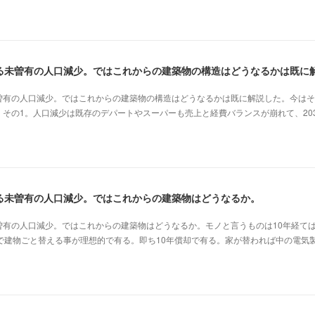
曽有の人口減少。ではこれからの建築物の構造はどうなるかは既に解説した。今はそ
その1。人口減少は既存のデパートやスーパーも売上と経費バランスが崩れて、20
る未曽有の人口減少。ではこれからの建築物はどうなるか。
曽有の人口減少。ではこれからの建築物はどうなるか。モノと言うものは10年経て
で建物ごと替える事が理想的で有る。即ち10年償却で有る。家が替われば中の電気