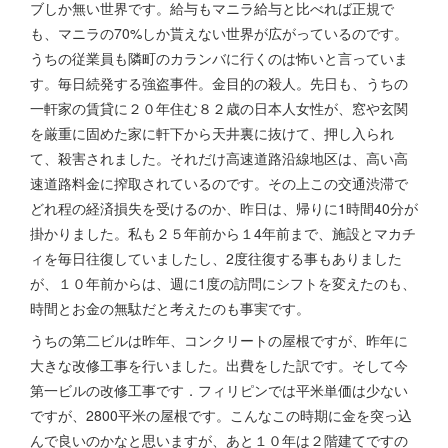
ブしか無い世界です。給与もマニラ給与と比べれば正規で
も、マニラの70%しか貰えない世界が広がっているのです。
うちの従業員も隣町のカランバに行くのは怖いと言っていま
す。毎日続発する強盗事件。金目的の殺人。先日も、うちの
一軒家の賃貸に２０年住む８２歳の日本人女性が、窓や玄関
を厳重に固めた家に軒下から天井裏に抜けて、押し入られ
て、殺害されました。それだけ高速道路沿線地区は、高い高
速道路料金に搾取されているのです。その上この交通渋滞で
どれ程の経済損失を受けるのか、昨日は、帰りに1時間40分が
掛かりました。私も２５年前から１4年前まで、施設とマカチ
ィを毎日往復していましたし、2度往復する事もありました
が、１０年前からは、週に1度の訪問にシフトを変えたのも、
時間とお金の無駄だと考えたのも事実です。
うちの第二ビルは昨年、コンクリートの屋根ですが、昨年に
大きな改修工事を行いました。出費をした訳です。そして今
第一ビルの改修工事です．フィリピンでは平米単価は少ない
ですが、2800平米の屋根です。こんなこの時期に金を突っ込
んで良いのかなと思いますが、あと１０年は２階建てですの