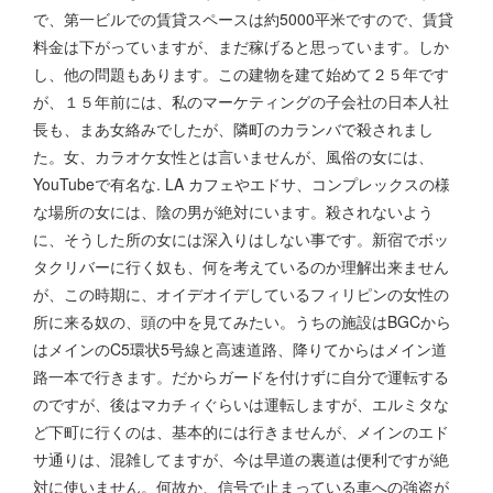
で、第一ビルでの賃貸スペースは約5000平米ですので、賃貸
料金は下がっていますが、まだ稼げると思っています。しか
し、他の問題もあります。この建物を建て始めて２５年です
が、１５年前には、私のマーケティングの子会社の日本人社
長も、まあ女絡みでしたが、隣町のカランバで殺されまし
た。女、カラオケ女性とは言いませんが、風俗の女には、
YouTubeで有名な. LA カフェやエドサ、コンプレックスの様
な場所の女には、陰の男が絶対にいます。殺されないよう
に、そうした所の女には深入りはしない事です。新宿でボッ
タクリバーに行く奴も、何を考えているのか理解出来ません
が、この時期に、オイデオイデしているフィリピンの女性の
所に来る奴の、頭の中を見てみたい。うちの施設はBGCから
はメインのC5環状5号線と高速道路、降りてからはメイン道
路一本で行きます。だからガードを付けずに自分で運転する
のですが、後はマカチィぐらいは運転しますが、エルミタな
ど下町に行くのは、基本的には行きませんが、メインのエド
サ通りは、混雑してますが、今は早道の裏道は便利ですが絶
対に使いません。何故か、信号で止まっている車への強盗が