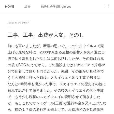
HOME
経歴
独身社会学(Single sociology)と高齢化社会学(Ger
munetomo.club video
ビジネスの基礎法則を考える
2020.11.26 21:57
Iotスマートサブヂィビジョン構想とは。
政治学。政治基礎から世界を見て、フィリピンの未来
工事、工事、出費が大変。その1。
移動出来て、工場で作る建物。
未来２１００研究所
前にも言いましたが、断腸の思いで、この中共ウイルスで売
上げが最悪な時に、2800平米ある屋根の張替えを先々週に自
「心神の夢想２０２０」
フィリピンマンションは買うべきでは無い理由は全て
海外生活の掟
腹で払う決意をした話しは以前お話ししたが、その時は台風
の後でBGC のうちから、この施設まではドアtoドアで片道35
フィリピンの問題点
フィリピンの歴史
分で到着して帰りも同じだった、先週、その細かい見積等で
うちの施設に行った時は、スカイウエイ延長工事で帰りは、
フィリピン経済談義
ファッションを考える
漫画
なんと3時間半も掛かった事で、スカイウエイの歴史その他に
触れて話させて頂きました。その後スカイウエイの落下事故
未来２１００研究所他のアイデア
マニラ男の手料理 総集編
で、もう少し現状のスカイウエイの説明させて頂きました
が、もしこれでサンミゲール(三菱)が通行料金を又々上げたな
https://globalclub.amebaownd.com/
ら、前の１７倍の通行料金値上げで、沿線地区の不動産価格