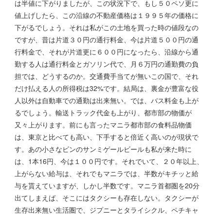
は半値に下がりましたが、この状況下で、もし５０ペソ更に
値上げしたら、この沿線の不動産価格は１９９５年の価格に
下がるでしょう。それは私がこの土地を買った時の値段なの
ですが、昔は片道３０円の通行料金、今は片道５００円の通
行料金で、それが片道更に６００円になったら、沿線から通
勤する人は通行料金とガソリン代で、月６万円の通勤費の負
担では、どうするのか。交通費手当てが無いこの国で、それ
だけ払える人の所得税は32%です。結局は、裏金が豊富な役
人以外は自動車での通勤は出来無い。では、バス料金も上が
るでしょう。輸送トラック代金も上がり、都市部の物価が
又々上がります。前にも言ったマニラ都市部の食料品物価
は、東京と比べても高い、下手すると倍近く高いのが現状で
す。あの小さなビンのサンミゲールビールも私が来た時に
は、1本16円、今は１００円です。それでいて、２０年以上、
上がらない給与は、それでもマニラでは、半数がキチッと給
与を貰えていますが、しかし半数です。マニラ首都圏を20分
出てしまえば、そこにはタクシーも存在しない。タクシーが
生存出来無い生活圏で、ジプニーとタライシクル、ペチキャ