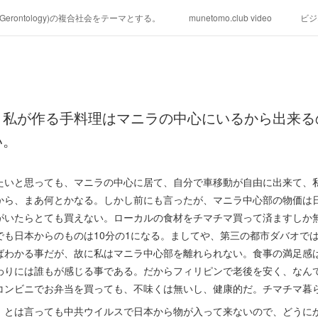
学(Gerontology)の複合社会をテーマとする。
munetomo.club video
ビジ
ィリピンの未来を見る。
移動出来て、工場で作る建物。
未来２１００
る。
海外生活の掟
フィリピンの問題点
フィリピンの歴史
。私が作る手料理はマニラの中心にいるから出来る
研究所他のアイデア
マニラ男の手料理 総集編
https://globalclub.a
い。
たいと思っても、マニラの中心に居て、自分で車移動が自由に出来て、
から、まあ何とかなる。しかし前にも言ったが、マニラ中心部の物価は
がいたらとても買えない。ローカルの食材をチマチマ買って済ますしか
でも日本からのものは10分の1になる。ましてや、第三の都市ダバオで
ばわかる事だが、故に私はマニラ中心部を離れられない。食事の満足感
わりには誰もが感じる事である。だからフィリピンで老後を安く、なん
コンビニでお弁当を買っても、不味くは無いし、健康的だ。チマチマ暮
、とは言っても中共ウイルスで日本から物が入って来ないので、どうに