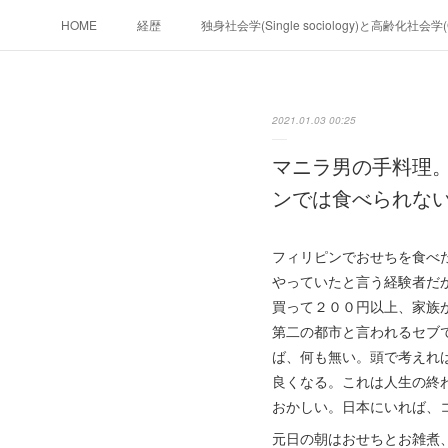
HOME
経歴
独身社会学(Single sociology)と高齢化社会
政治学。政治基礎から世界を見て、フ
2021.01.03 00:25
フィリピンマンションは買うべきでは無い理由は全てここにあ
マニラ男の手料理
未来２１００
ンでは食べられな
フィリピンでおせちを食べ
やっていたと言う経験者だ
買って２００円以上、家族
第二の都市と言われるセブ
ば、何も無い。頭で考えれ
良くなる。これは人生の終
おかしい。日本にいれば、
元日の朝はおせちとお雑煮