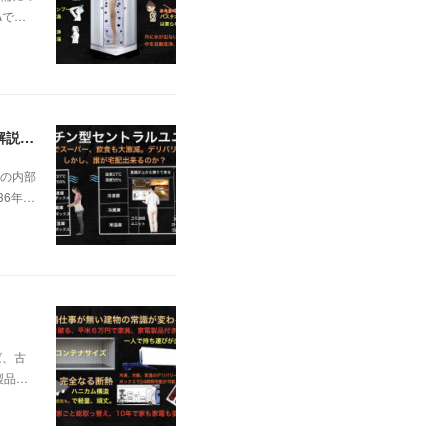
Aで…
日本の不動産を無価値にする未曽有の人口減少。ではこれからの建築物の構造はどうなるかは既に解説した。今はその内部の内容。その1
の内部
36年…
ば、古
製品…