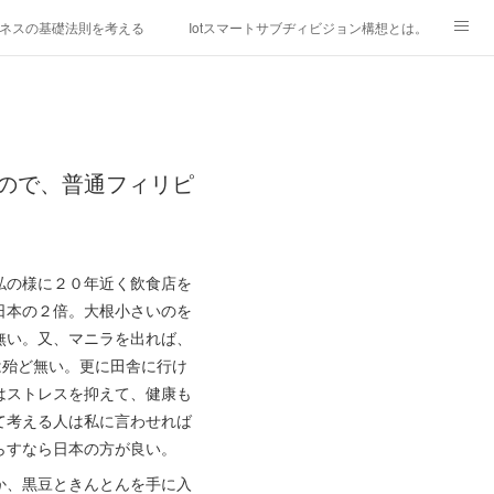
ネスの基礎法則を考える
Iotスマートサブヂィビジョン構想とは。
研究所
「心神の夢想２０２０」
フィリピン経済談義
ファッションを考える
漫画
ので、普通フィリピ
mebaownd.com/
私の様に２０年近く飲食店を
日本の２倍。大根小さいのを
無い。又、マニラを出れば、
は殆ど無い。更に田舎に行け
はストレスを抑えて、健康も
て考える人は私に言わせれば
らすなら日本の方が良い。
か、黒豆ときんとんを手に入