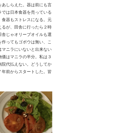
をあしらえた。器は前にも言
ラでは日本食器を売っている
、食器もストレスになる。元
えるが、田舎に行ったら２時
田舎じゃオリーブオイルも選
を作ってもゴボウは無い、こ
はマニラにいないと出来ない
物価はマニラの半分。私は３
病院代払えない。どうしてか
７年前からスタートした。皆