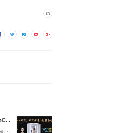
一昨日の解説で未曽有の人口減少で不動産は無価値、昨日はそうなった時の建造物について解説、今日からはその設備について解説をして行く。
備につ