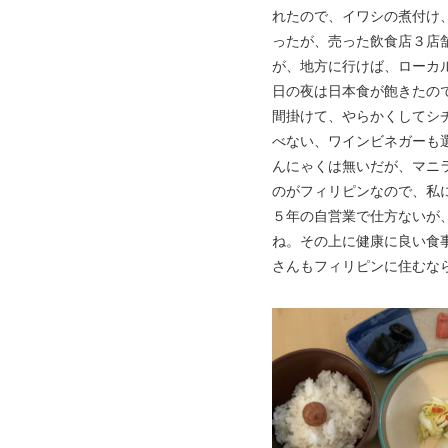
れたので、イワシの煮付け
ったが、売った飲食店３店
が、地方に行けば、ローカ
日の夜は日本食が飽きたの
間掛けて、やらかくしてシ
べない、ワインビネガーも
んにゃくは無いだが、マニ
のがフィリピンなので、私
５年の自営業で仕方ないが
ね。その上に健康に良い食
さんもフィリピンに住むな