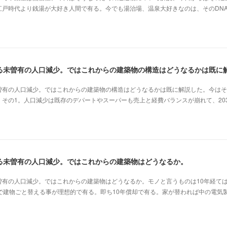
江戸時代より銭湯が大好き人間で有る。今でも湯治場、温泉大好きなのは、そのDN
曽有の人口減少。ではこれからの建築物の構造はどうなるかは既に解説した。今はそ
その1。人口減少は既存のデパートやスーパーも売上と経費バランスが崩れて、20
る未曽有の人口減少。ではこれからの建築物はどうなるか。
曽有の人口減少。ではこれからの建築物はどうなるか。モノと言うものは10年経て
で建物ごと替える事が理想的で有る。即ち10年償却で有る。家が替われば中の電気