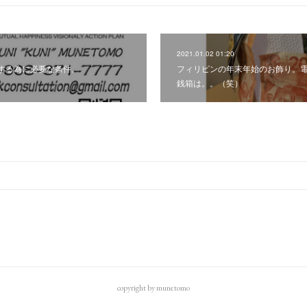
2021.01.02 01:20
する為に必要な条件。
フィリピンの年末年始のお飾り。
銭箱は。。（笑）
copyright by munetomo