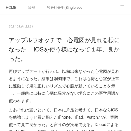
HOME
経歴
独身社会学(Single sociology)と高齢化社会学(Ger
munetomo.club video
ビジネスの基礎法則を考える
2021.03.04 22:31
Iotスマートサブヂィビジョン構想とは。
政治学。政治基礎から世界を見て、フィリピンの未来
アップルウオッチで 心電図が見れる様に
なった。 iOSを使う様になって１年、良か
移動出来て、工場で作る建物。
未来２１００研究所
った。
「心神の夢想２０２０」
フィリピンマンションは買うべきでは無い理由は全て
海外生活の掟
再びアップデートが行われ、以前出来なかった心電図が見れ
るようになった。結果は洞調律で、これは心房と心室が正常
フィリピンの問題点
フィリピンの歴史
に連動して規則正しいリズムで心臓が動いていることを示
し、一般的には特に心臓に異常がない場合にこの医学用語が
フィリピン経済談義
ファッションを考える
漫画
使われます。
未来２１００研究所他のアイデア
マニラ男の手料理 総集編
まあそれは置いといて、日本に片足と考えて、日本ならiOS
を勉強しようと買い揃えたiPhone、iPad、watchだが、実際
https://globalclub.amebaownd.com/
使って見て良かった。と言うのが実感である。iCloudによる