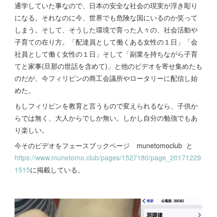
通学していた事なので、日本の安全な社会の現実が浮き彫り
になる。それなのに今、世界でも危険な国にいるのか笑って
しまう。そして、そうした環境で育った人々の、社会活動や
子育ての在り方。「配達員として働くある女性の１日」「会
社員として働く女性の１日」そして「副業を持ちながら子育
てと家事(旦那の世話を含めて)」と他のビデオを寄せ集めたも
のだが、今フィリピンの商工会議所やロータリーに配信し始
めた。
もしフィリピンを教育と言うもので変えられるなら、子供か
らでは無く、大人からでしか無い。しかし自分の勉強でもあ
り楽しい。
今そのビデオをフェースブックページ munetomoclub と
https://www.munetomo.club/pages/1527180/page_20171229
1515
に掲載している。