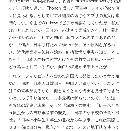
iPadとiPhoneの同期も早く、勿論AndroidやWindowsでも出来
るが、反映が遅い。iPhoneで撮った写真やビデオがiPadで直
ぐに見られる。そしてビデオ編集の速さやアプリの充実は素
晴らしい。今までWindowsでビデオ編集をしていたが、私だ
けかもしれ無いが、三分の一の速さで完成できる。昨年暮れ
から作り始めた、ビデオ制作。私自身の勉強でもあるのだ
が、「何故、日本は打たれて強いのか」その原因を探るべ
き、近代産業史を勉強を始め、結構驚愕な事実を知ることに
なった。日本人の持つ哲学とは？その哲学は何処から来て、
どう継承されているのか。面白い課題が出来上ったが、
それを、フィリピン人を含めた外国人に発信したいと考え始
めた。何故、日本人は韓国人、中国人と違うのか、日本人に
はこの哲学があるから、他と違うと言う現実を見せて行きた
いと思って作り始めた。まあ最初は解らないので、「鉄道、
新幹線の歴史と未来」そして「深海への探求」「レースと言
う観点からの自動車産業の歴史」「日本の小学校の給食や掃
除」「日本の小学生１年生の登校から学ぶ事」これは実際に
６３年前に自分も、私立だったので、バスと地下鉄を使って