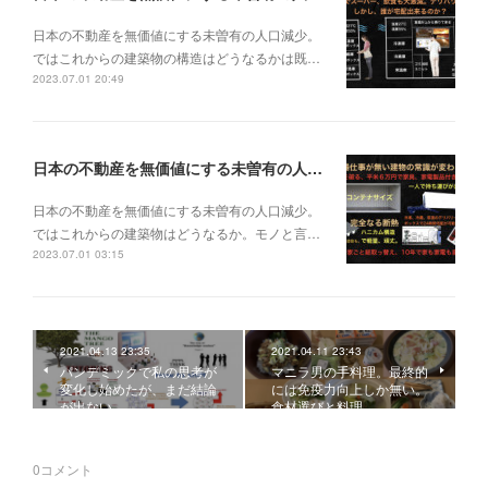
日本の不動産を無価値にする未曽有の人口減少。
ではこれからの建築物の構造はどうなるかは既…
2023.07.01 20:49
日本の不動産を無価値にする未曽有の人口減少。ではこれからの建築物はどうなるか。
日本の不動産を無価値にする未曽有の人口減少。
ではこれからの建築物はどうなるか。モノと言…
2023.07.01 03:15
2021.04.13 23:35
2021.04.11 23:43
パンデミックで私の思考が
マニラ男の手料理。最終的
変化し始めたが、まだ結論
には免疫力向上しか無い。
が出ない。
食材選びと料理。
0
コメント