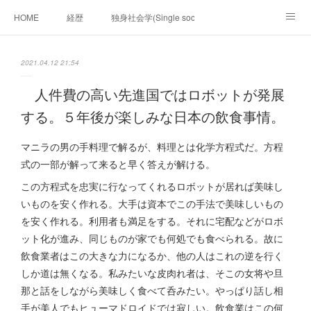
HOME
経歴
独身社会学(Single sociology)と高齢化社会学(Ger
munetomo.club video
ビジネスの基礎法則を考える
2021.04.12 21:54
Iotスマートサブヂィビジョン構想とは。
政治学。政治基礎から世界を見て、フィリピンの未来
人件費の高い先進国ではロボットが発展
する。５年後が楽しみな日本の飲食事情。
移動出来て、工場で作る建物。
未来２１００研究所
マニラの男の手料理で解るが、料理とは化学方程式だ。方程
「心神の夢想２０２０」
フィリピンマンションは買うべきでは無い理由は全て
海外生活の掟
式の一部が解って来ると早く答えが解ける。
この方程式を忠実に行なってくれるロボットが居れば美味し
フィリピンの問題点
フィリピンの歴史
いものを安く作れる。大手は資本でこの手法で美味しいもの
を安く作れる。利用者も満足をする。それに宅配などがロボ
フィリピン経済談義
ファッションを考える
漫画
ット化が進み、同じものが家でも何処でも食べられる。故に
飲食業者はこの大きな力になるか、他の人はこれの逆を行く
未来２１００研究所他のアイデア
マニラ男の手料理 総集編
しか道は無くなる。私みたいな皮肉れ者は、そこの女将や旦
https://globalclub.amebaownd.com/
那と話をしながら美味しく食べて呑みたい。やっぱり話し相
手が美人でもヒューマドロイドでは寂しい。飲食業はこの何