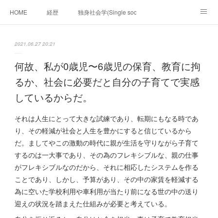
HOME
経歴
独身社会学(Single sociology)と高齢化社会学(Ger
munetomo.club video
ビジネスの基礎法則を考える
2021.06.27 20:21
Iotスマートサブヂィビジョン構想とは。
政治学。政治基礎から世界を見て、フィリピンの未来
何故、私が0歳児〜6歳児の保育、教育に拘
るか、社会に必要だと自分の子育てで実感
移動出来て、工場で作る建物。
未来２１００研究所
しているからだ。
「心神の夢想２０２０」
フィリピンマンションは買うべきでは無い理由は全て
海外生活の掟
それは人生にとって大きな試練であり、転期にもなる時であ
り、その軽減が社会と人生を豊かにすると信じているから
フィリピンの問題点
フィリピンの歴史
だ。ましてやこの激動の時代に親が生活を守りながら子育て
するのは一大事であり、その為のフレキシブルな、親の仕事
フィリピン経済談義
ファッションを考える
漫画
がフレキシブルなのだから、それに相応したシステムを作る
ことであり、しかし、予算があり、その中の家賃を軽減する
未来２１００研究所他のアイデア
マニラ男の手料理 総集編
為に空いた学校利用や車利用が当たり前になる世の中の送り
https://globalclub.amebaownd.com/
迎えの状況を踏まえた仕組みが必要と考えている。