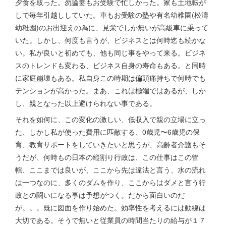
夕食を取った。勿論妻もお受験で忙しかった。家も土地転が
しで毎年引越ししていた。車もお受験の塾や有名幼稚園(松濤
幼稚園)のお出迎えの為に、見栄でしか無いが高級車に乗って
いた。しかし、何度も言うが、ビジネスとは何時迄も続かな
い。私が良いと初めても、他も同じ事をやって来る。ビジネ
スのトレンドも変わる、ビジネス自身の寿命もある。と同時
に家庭崩壊もある。私自身この時期は偏頭痛持ちで何時でも
テンションが高かった。まあ、これは極端ではあるが、しか
し、親となった以上避けられない事である。
それを如何に、この変化の激しい、低収入で親の立場に立っ
た、しかし私が使った費用に匹敵する、0歳児〜6歳児の保
育、教育サポートをしていきたいと思うが、高齢者介護もそ
うだが、何時もの日本の縦割り行政は、この仕事はこの管
轄、ここまでは良いが、ここから先は違法と言う、水の流れ
は一つなのに、多くのダムを作り、ここからはダメと言う行
政との闘いになる事は予想がつく。だから面白いのだ
が。。。既に図面を作り始めた。効率性を考えるには動線は
大切である。そうで無いと従業員の時間当たりの給与が１７