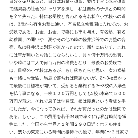
自分を振り返ると、自分はお金を担当、妻は子育て教育担当
で結局妻の社会的キャリアを潰し、私は自分の子供との時間
を全て失った。特にお受験と言われる有名私立小学校への道
は、3歳から有名お塾に通い、有名私立幼稚園に入れての、お
受験である。お金、お金、で妻にも車を与え、有名塾、有名
幼稚園、の通いや、夏やその他の時の軽井沢等でのお塾の合
宿、私は軽井沢に別荘が無かったので、新たに借りて、これ
には車が無いとお話しにならないし、月々何十万円の出費、
いや時には二人で何百万円の出費となり、最後のお受験で
は、目標の小学校はあるが、もし落ちたらと思い、次の候補
も一緒にお受験、馬鹿で落ちれば問題ないが、2〜3校受かっ
て最後に目標校が開いて、受かると棄権する2〜3校の入学金
を払う事になる、一校１２０万円としても3校+本命で５００
万円が飛ぶ。それで息子は学習院、娘は慶應という看板を手
にしたが、今になってみれば、それが何だったのかは疑問で
ある。しかし、この費用を若干24歳で稼ぐには私は時間を犠
牲にした。全国から世界と１年間２９０日近くホテル住ま
い、残りの東京にいる時間は接待その他で、年間2〜３日家で