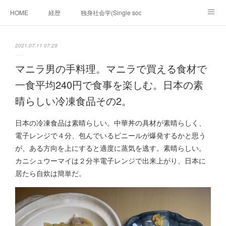
HOME
経歴
独身社会学(Single sociology)と高齢化社会学(Ger
munetomo.club video
ビジネスの基礎法則を考える
2021.07.11 07:29
Iotスマートサブヂィビジョン構想とは。
政治学。政治基礎から世界を見て、フィリピンの未来
マニラ男の手料理。マニラで買える食材で
一食平均240円で食事を楽しむ。日本の素
移動出来て、工場で作る建物。
未来２１００研究所
晴らしい冷凍食品その2。
「心神の夢想２０２０」
フィリピンマンションは買うべきでは無い理由は全て
海外生活の掟
日本の冷凍食品は素晴らしい。中華丼の具材が素晴らしく、
電子レンジで４分、包んでいるビニールが爆発するかと思う
フィリピンの問題点
フィリピンの歴史
が、ある方向を上にすると適度に蒸気を逃す。素晴らしい。
カニシュウーマイは２分半電子レンジで出来上がり、日本に
フィリピン経済談義
ファッションを考える
漫画
居たら自炊は簡単だ。
未来２１００研究所他のアイデア
マニラ男の手料理 総集編
https://globalclub.amebaownd.com/