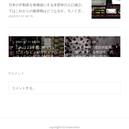
日本の不動産を無価値にする未曽有の人口減少。
ではこれからの建築物はどうなるか。モノと言…
2023.07.01 03:15
2021.07.11 08:43
2021.07.11 07:29
これは２3年前に作ってい
ファイザーが3度目摂取用
たフィリピン紹介ウェブの
に新ワクチンを申請中。武
フィリピン料理の解説表…
漢肺炎デルタ株は既存の…
0
コメント
copyright by munetomo