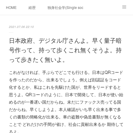
HOME
経歴
独身社会学(Single sociology)と高齢化社会学(Ger
munetomo.club video
ビジネスの基礎法則を考える
2021.07.06 22:10
Iotスマートサブヂィビジョン構想とは。
政治学。政治基礎から世界を見て、フィリピンの未来
日本政府、デジタル庁さんよ。早く量子暗
号作って、持って歩くこれ無くそうよ。持
移動出来て、工場で作る建物。
未来２１００研究所
って歩きたく無いよ。
「心神の夢想２０２０」
フィリピンマンションは買うべきでは無い理由は全て
海外生活の掟
これがなければ、手ぶらでどこでも行ける。日本はQRコード
を作ったのだから、出来るでしょう。例えば顔認証をコード
フィリピンの問題点
フィリピンの歴史
化するとか、私はこれを先駆けた国が、世界をリードすると
思うよ。QRコードのように、日本で開発して、日本が使い始
フィリピン経済談義
ファッションを考える
漫画
めるのが一番遅い国だからね。未だにファックス売ってる国
だからね。早くしようよ。本人確認がいち早く出来る事で多
未来２１００研究所他のアイデア
マニラ男の手料理 総集編
くの書類の簡略化が出来る。車の盗難や偽造書類が無くなる
https://globalclub.amebaownd.com/
ことで どれだけの手間が省け、社会に貢献出来るか 期待して
るよ。