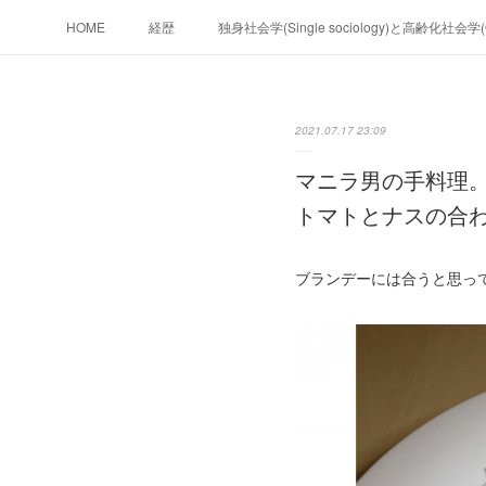
HOME
経歴
独身社会学(Single sociology)と高齢化社会
政治学。政治基礎から世界を見て、フ
2021.07.17 23:09
フィリピンマンションは買うべきでは無い理由は全てここにあ
マニラ男の手料理。
未来２１００
トマトとナスの合
ブランデーには合うと思っ