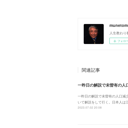
muneto
人生教わり
フォロ
関連記事
一昨日の解説で未曽有の人口減
いて解説をして行く。日本人は
2023.07.02 20:08