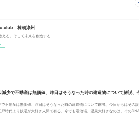
mo.club 棟朝淳州
教える。そして未来を創造する
ー
少で不動産は無価値、昨日はそうなった時の建造物について解説、今日からはその設
江戸時代より銭湯が大好き人間で有る。今でも湯治場、温泉大好きなのは、そのDN