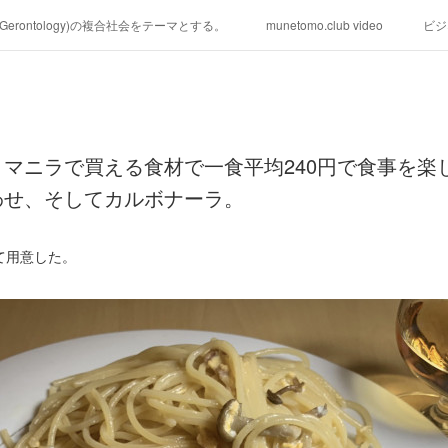
学(Gerontology)の複合社会をテーマとする。
munetomo.club video
ビジ
ィリピンの未来を見る。
移動出来て、工場で作る建物。
未来２１００
る。
海外生活の掟
フィリピンの問題点
フィリピンの歴史
マニラで買える食材で一食平均240円で食事を楽
研究所他のアイデア
マニラ男の手料理 総集編
https://globalclub.a
わせ、そしてカルボナーラ。
て用意した。