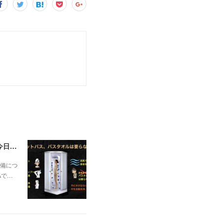
一昨日の解説で未曽有の人口減少で不動産は無価値、昨日はそうなった時の建造物について解説、今日からはその設備について解説をして行く。
備につ
Aで…