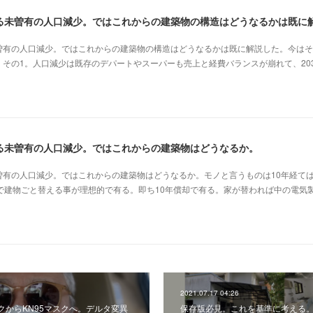
曽有の人口減少。ではこれからの建築物の構造はどうなるかは既に解説した。今はそ
その1。人口減少は既存のデパートやスーパーも売上と経費バランスが崩れて、20
る未曽有の人口減少。ではこれからの建築物はどうなるか。
曽有の人口減少。ではこれからの建築物はどうなるか。モノと言うものは10年経て
で建物ごと替える事が理想的で有る。即ち10年償却で有る。家が替われば中の電気
2021.07.17 04:26
クからKN95マスクへ。デルタ変異
保存版必見。これを基準に考える