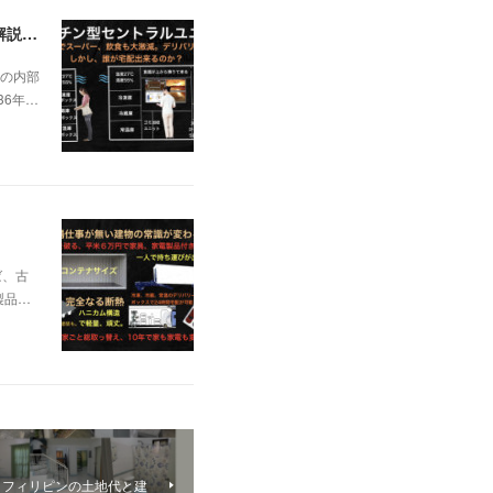
日本の不動産を無価値にする未曽有の人口減少。ではこれからの建築物の構造はどうなるかは既に解説した。今はその内部の内容。その1
の内部
36年…
ば、古
製品…
。フィリピンの土地代と建