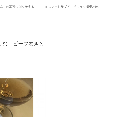
ネスの基礎法則を考える
Iotスマートサブヂィビジョン構想とは。
研究所
「心神の夢想２０２０」
フィリピン経済談義
ファッションを考える
漫画
しむ。ビーフ巻きと
mebaownd.com/