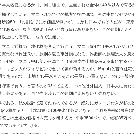
日本人名義になるかは、同じ理由で、区画された全体の40％以内で有る
極化している。マニラ70%で他の地方で後の30%、その中にはセブや
は所詮50：1の割合でしか価値が無いが、しかし日本でもそうだが、東
実はあるが、東京価格より高いと言う事はあり得ない。この原則はフィ
格以上になる事は、地方では無い。
マニラ近郊の土地価格を考えて行こう。マニラ近郊で1平米1万ペソ(２
て買わなければ良い。原則を破る事は損になる。詐欺師の原理は人を急
ニラ郊外、マニラ中心部から車で４０分程度の土地を考える事にするが
ィリピン人がフィリピンで働いて家が買えるのか。Pagbigと言う住
万円であるので、土地も15平米そこそこの長屋しか買えない。では一般
は貯蓄で買う、と言うのが95%である。その他は外国人 日本人に買わ
置く必要がある。再び売る時もこの原則に乗らないと売れない。
年である。私の設計で建てたものであるが、絶対にガレージ付きが私の
を逆算すると、土地は最低100平米は必要となる。これを先程の最高額1
際この土地の価格は即売りを考えると1平米3500ペソで、総額35万ペソ
ルでマカチィに行ける。