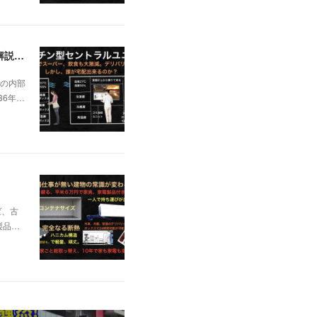
日本の不動産を無価値にする未曽有の人口減少。ではこれからの建築物の構造はどうなるかは既に解説した。今はその内部の内容。その1
の内部
36年…
ば、古
製品…