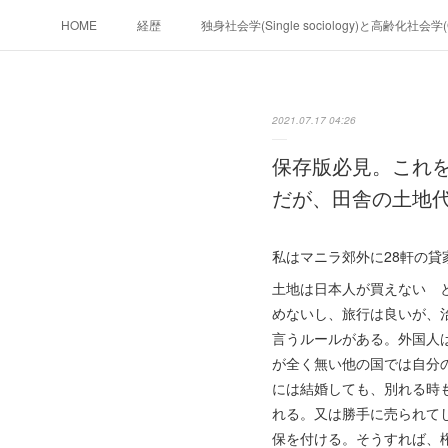
HOME
経歴
独身社会学(Single sociology)と高齢化社会
政治学。政治基礎から世界を見て、フ
2021.07.17 04:26
フィリピンマンションは買うべきでは無い理由は全てここにあ
保存版必見。これを
未来２１００
だが、田舎の土地
私はマニラ郊外に28軒の
土地は日本人が買えない 
めないし、旅行は良いが、
言うルールがある。外国人
が全く無い他の国では自分の
には結婚しても、別れる時
れる。又は勝手に売られて
保を付ける。そうすれば、