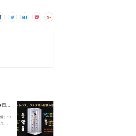
一昨日の解説で未曽有の人口減少で不動産は無価値、昨日はそうなった時の建造物について解説、今日からはその設備について解説をして行く。
備につ
Aで…