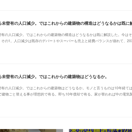
曽有の人口減少。ではこれからの建築物の構造はどうなるかは既に解説した。今はそ
その1。人口減少は既存のデパートやスーパーも売上と経費バランスが崩れて、20
る未曽有の人口減少。ではこれからの建築物はどうなるか。
曽有の人口減少。ではこれからの建築物はどうなるか。モノと言うものは10年経て
で建物ごと替える事が理想的で有る。即ち10年償却で有る。家が替われば中の電気