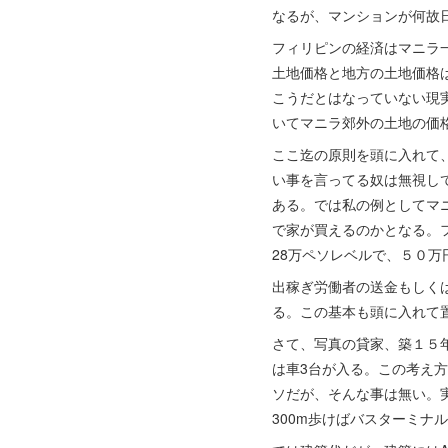
なるが、マンションが何故
フィリピンの経済はマニラ一
土地価格と地方の土地価格
こうだとはなっていない現
いてマニラ郊外の土地の価
ここ迄の原則を頭に入れて、
い事を言ってる奴は無視し
ある。では私の例としてマ
で家が買えるのかとなる。フ
28万ペソレベルで、５０
出稼ぎ労働者の送金もしく
る。この基本も頭に入れて
さて、写真の貸家、築１５
は車3台が入る。この考え方
ソだが、そんな事は無い。実
300m歩けばバスターミナ