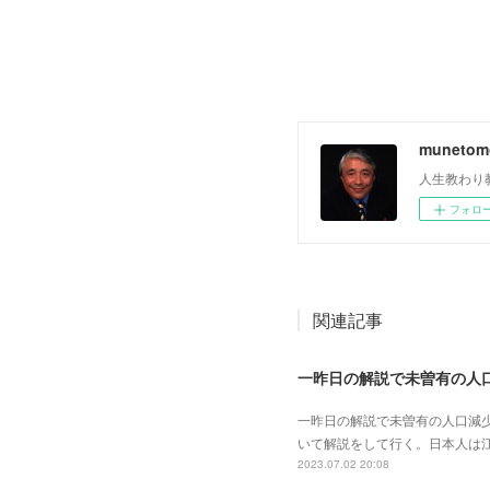
muneto
人生教わり
フォロ
関連記事
一昨日の解説で未曽有の人口減
いて解説をして行く。日本人は
2023.07.02 20:08