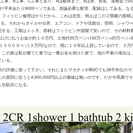
工事、B工事、C工事とあり、Aは駆体まで、Bは床、碧装、屋根迄で内
1平米あたり9000ペソである。勿論必要な配管、配線はしてある。な
フィリピン修理ばかりだから、これは忠告。例えばこの２階建の面積は1
となる。それからタイルや台所、エアコン、ドアや洗面台、照明、シャワ
する。工期は１ヶ月。部材はフィリピン中国製で安いので、その材料費が2
げに払うお金が約１０万円。土地代35万ペソ+100万ペソ+20万ペソ+5
１５０００ペソ(３万円)なので、既に１０年以上貸しているので、３万円
。この家は私が建てた家では一番お金を掛けた家で、他の平家の場合は
ている。
の評価に使って下さい。それにまたマカチィやBGCでも38平米位のマンシ
の原則に従うと4,000,000円以上の価値は無いのです。だが今馬鹿で
人生駄目になる。