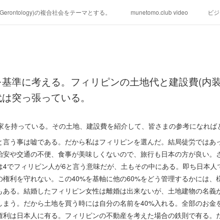
学(Gerontology)の複合社会をテーマとする。
munetomo.club video
ビジ
ィリピンの未来を見る。
移動出来て、工場で作る建物。
未来２１００
る。
海外生活の掟
フィリピンの問題点
フィリピンの歴史
基準に考える。フィリピンの土地代と建設費(内装
研究所他のアイデア
マニラ男の手料理 総集編
https://globalclub.a
代は突っ張っている。
貸家を持っている。その土地、建設費を紹介して、皆さまの参考になれば
と言う事は嘘である。だから私はフィリピンを選んだ。結局徒労ではあ
治安や交通の不便、食事が美味しくないので、旅行も日本の方が良い。さ
は4でフィリピン人が6と言う意味だが、土もその中にある。即ち日本人で
権利を守れない。この40%を基軸に他の60%をどう管理するかには、
もある。結婚したフィリピン女性は離婚は出来ないが、土地建物の名義
しまう。だから土地を買う時には自分の名前を40%入れる。全部のお金を
権利は日本人に有る。フィリピンの不動産を考えた場合の鉄則で有る。