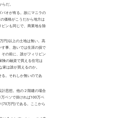
からだ。
ダバオが有る。故にマニラの
京の価格がこうだから地方は
リピンも同じで、商業地を除
万円)以上の土地は無い。高
かす事、急いでは生涯の損で
、その前に、誰がフィリピン
宅保険の融資で買える住宅は
的な家は誰が買えるのか。
せる。それしか無いのであ
設計思想。他の２階建の場合
万ペソで掛ければ100万ペ
(70万円)である。ここから