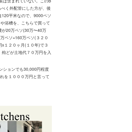
装は含まれていない。このB
るべく外配管にした方が、後
20平米なので、9000ペソ
ーや浴槽を、こちらで買って
0万ペソ(30万〜40万
万ペソ=160万ペソ(３２０
x１２０ヶ月(１０年)で３
、殆どが土地代７０万円を入
ョンでも30,000円程度
それを１０００万円と言って