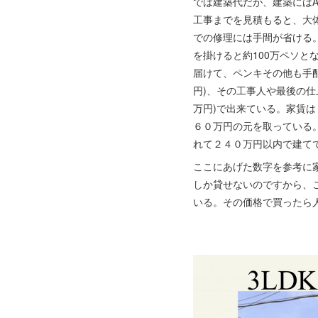
では建築代だが、建築にはA
工事までを見積もると、大体
での修理には手間が省ける。
を掛けると約100万ペソ
届けて、ペンキその他も手配
円)、その工事人や最後の仕上
万円)で出来ている。家賃は
６０万円の元を取っている
れて２４０万円以内で建て
ここにあげた数字を参考に家
しか貸せないのですから、こ
いる。その価格で買ったら