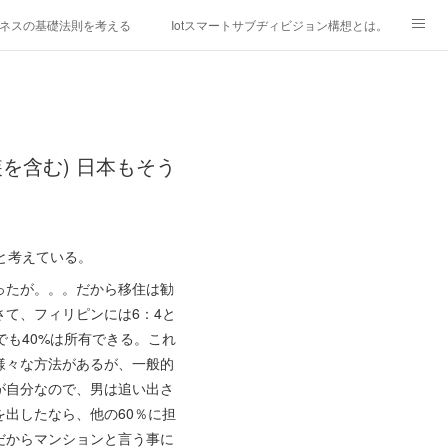
ネスの基礎法則を考える
Iotスマートサブヂィビジョン構想とは。
研究所
「心神の夢想２０２０」
フィリピン経済談義
ファッションを考える
漫画
を含む) 日本もそう
mebaownd.com/
と考えている。
ったが。。。だから移住は勧
て、フィリピンには6：4と
も40%は所有できる。これ
様々な方法があるが、一般的
が自分なので、男は追い出さ
出したなら、他の60％に担
だからマンションと言う事に