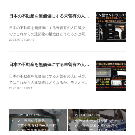
日本の不動産を無価値にする未曽有の人口減少。ではこれからの建築物の構造はどうなるかは既に解説した。今はその内部の内容。その1
日本の不動産を無価値にする未曽有の人口減少。
ではこれからの建築物の構造はどうなるかは既…
2023.07.01 20:49
日本の不動産を無価値にする未曽有の人口減少。ではこれからの建築物はどうなるか。
日本の不動産を無価値にする未曽有の人口減少。
ではこれからの建築物はどうなるか。モノと言…
2023.07.01 03:15
2021.08.14 17:59
2021.08.13 19:36
マニラ男の手料理。マニラ
何故スキー人口が減ったの
で買える食材で一食平均
か。社会現象と変化を考え
240円で食事を楽しむ。…
る。ゴルフ人口も減った…