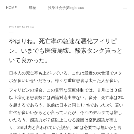
HOME
経歴
独身社会学(Single sociology)と高齢化社会学(Ger
munetomo.club video
ビジネスの基礎法則を考える
2021.08.13 21:06
Iotスマートサブヂィビジョン構想とは。
政治学。政治基礎から世界を見て、フィリピンの未来
やはりね。死亡率の急速な悪化フィリピ
ン。いまでも医療崩壊。酸素タンク買っと
移動出来て、工場で作る建物。
未来２１００研究所
いて良かった。
「心神の夢想２０２０」
フィリピンマンションは買うべきでは無い理由は全て
海外生活の掟
日本人の死亡率も上がっている。これは最近の大食漢でメタ
ボが多いいせいだろう。様々な重症患者は太った人が多い。
フィリピンの問題点
フィリピンの歴史
フィリピンの場合、この貧弱な医療体制では、９月には３倍
フィリピン経済談義
ファッションを考える
漫画
以上増える患者数には勿論対応出来ない。多分、死亡率は2%
を超えるであろう。以前は日本と同じ1.1%であったが、若い
未来２１００研究所他のアイデア
マニラ男の手料理 総集編
世代が多いいからとか言っていたが、今回のデルタでは難し
いだろう。感染力が７倍以上になる原因は空気感染が高ま
https://globalclub.amebaownd.com/
り、2m以内と言われていた説が、5mは必要では無いかと言