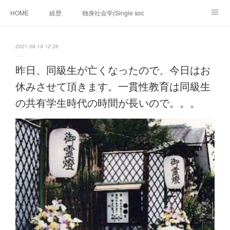
HOME
経歴
独身社会学(Single sociology)と高齢化社会学(Ger
munetomo.club video
ビジネスの基礎法則を考える
2021.08.19 12:26
Iotスマートサブヂィビジョン構想とは。
政治学。政治基礎から世界を見て、フィリピンの未来
昨日、同級生が亡くなったので、今日はお
休みさせて頂きます。一貫性教育は同級生
移動出来て、工場で作る建物。
未来２１００研究所
の共有学生時代の時間が長いので。。。
「心神の夢想２０２０」
フィリピンマンションは買うべきでは無い理由は全て
海外生活の掟
フィリピンの問題点
フィリピンの歴史
フィリピン経済談義
ファッションを考える
漫画
未来２１００研究所他のアイデア
マニラ男の手料理 総集編
https://globalclub.amebaownd.com/