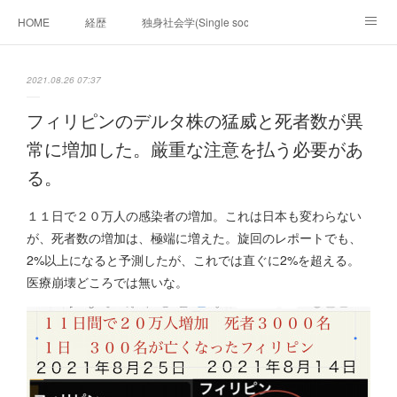
HOME
経歴
独身社会学(Single sociology)と高齢化社会学(Ger
munetomo.club video
ビジネスの基礎法則を考える
2021.08.26 07:37
Iotスマートサブヂィビジョン構想とは。
政治学。政治基礎から世界を見て、フィリピンの未来
フィリピンのデルタ株の猛威と死者数が異
常に増加した。厳重な注意を払う必要があ
移動出来て、工場で作る建物。
未来２１００研究所
る。
「心神の夢想２０２０」
フィリピンマンションは買うべきでは無い理由は全て
海外生活の掟
１１日で２０万人の感染者の増加。これは日本も変わらない
が、死者数の増加は、極端に増えた。旋回のレポートでも、
フィリピンの問題点
フィリピンの歴史
2%以上になると予測したが、これでは直ぐに2%を超える。
医療崩壊どころでは無いな。
フィリピン経済談義
ファッションを考える
漫画
未来２１００研究所他のアイデア
マニラ男の手料理 総集編
https://globalclub.amebaownd.com/