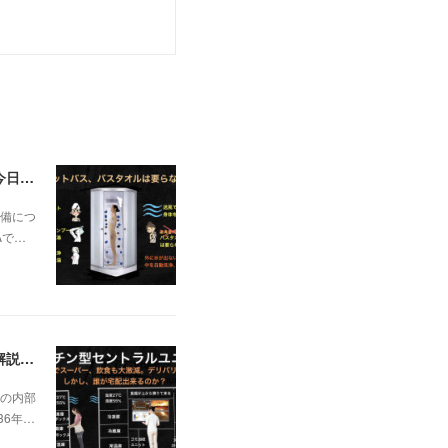
一昨日の解説で未曽有の人口減少で不動産は無価値、昨日はそうなった時の建造物について解説、今日からはその設備について解説をして行く。
備につ
Aで…
日本の不動産を無価値にする未曽有の人口減少。ではこれからの建築物の構造はどうなるかは既に解説した。今はその内部の内容。その1
の内部
36年…