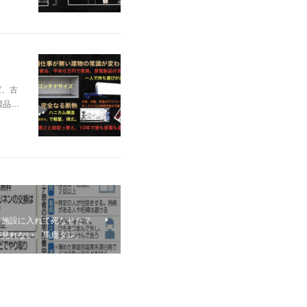
ば、古
製品…
養施設に入れて死なせた？
が見れない。馬鹿タレ。