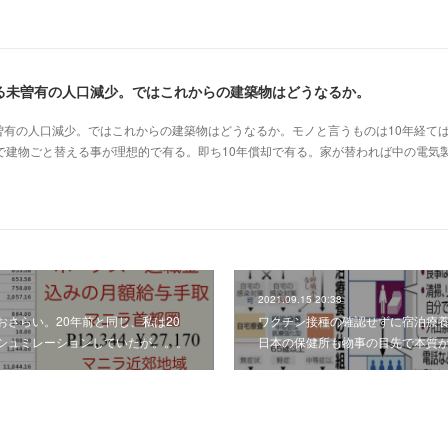
る未曽有の人口減少。ではこれからの建築物はどうなるか。
曽有の人口減少。ではこれからの建築物はどうなるか。モノと言うものは10年経て
で建物ごと替える事が理想的で有る。即ち10年償却で有る。家が替われば中の電気
2021.09.15 20:38
さらい。20年前と同じ、私は20
ワクチン接種の確認せずに宿泊療
シュミレーションしていたが。。。
日本の保健所も物事の目先で本質