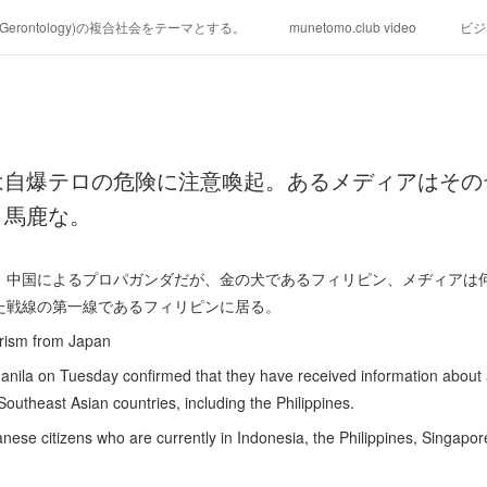
学(Gerontology)の複合社会をテーマとする。
munetomo.club video
ビジ
ィリピンの未来を見る。
移動出来て、工場で作る建物。
未来２１００
る。
海外生活の掟
フィリピンの問題点
フィリピンの歴史
は自爆テロの危険に注意喚起。あるメディアはその
研究所他のアイデア
マニラ男の手料理 総集編
https://globalclub.a
。馬鹿な。
、中国によるプロパガンダだが、金の犬であるフィリピン、メヂィアは
た戦線の第一線であるフィリピンに居る。
rorism from Japan
ila on Tuesday confirmed that they have received information about a 
Southeast Asian countries, including the Philippines.
nese citizens who are currently in Indonesia, the Philippines, Singapor