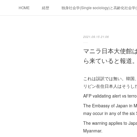
HOME
経歴
独身社会学(Single sociology)と高齢化社会
政治学。政治基礎から世界を見て、フ
2021.09.15 21:06
フィリピンマンションは買うべきでは無い理由は全てここにあ
マニラ日本大使館
未来２１００
ら来ていると報道
これは誤訳では無い。韓国
リピン在住日本人はそうし
AFP validating alert vs ter
The Embassy of Japan in Man
may occur in any of the six 
The warning applies to Japa
Myanmar.