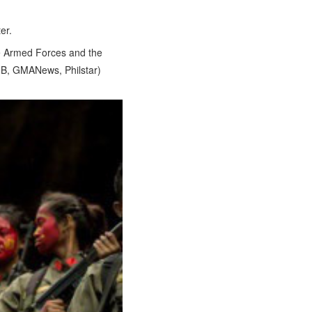
er.
the Armed Forces and the
 MB, GMANews, Philstar)