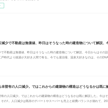
ー
少で不動産は無価値、昨日はそうなった時の建造物について解説、今日からはその設
江戸時代より銭湯が大好き人間で有る。今でも湯治場、温泉大好きなのは、そのDN
曽有の人口減少。ではこれからの建築物の構造はどうなるかは既に解説した。今はそ
その1。人口減少は既存のデパートやスーパーも売上と経費バランスが崩れて、20