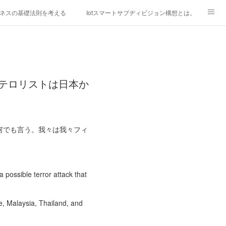
ネスの基礎法則を考える
Iotスマートサブヂィビジョン構想とは。
研究所
「心神の夢想２０２０」
フィリピン経済談義
ファッションを考える
漫画
テロリストは日本か
mebaownd.com/
何でも言う。我々は我々フィ
possible terror attack that
e, Malaysia, Thailand, and