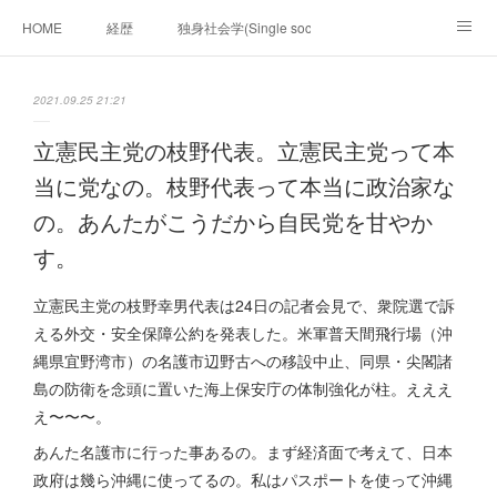
HOME
経歴
独身社会学(Single sociology)と高齢化社会学(Ger
munetomo.club video
ビジネスの基礎法則を考える
2021.09.25 21:21
Iotスマートサブヂィビジョン構想とは。
政治学。政治基礎から世界を見て、フィリピンの未来
立憲民主党の枝野代表。立憲民主党って本
当に党なの。枝野代表って本当に政治家な
移動出来て、工場で作る建物。
未来２１００研究所
の。あんたがこうだから自民党を甘やか
「心神の夢想２０２０」
フィリピンマンションは買うべきでは無い理由は全て
海外生活の掟
す。
フィリピンの問題点
フィリピンの歴史
立憲民主党の枝野幸男代表は24日の記者会見で、衆院選で訴
える外交・安全保障公約を発表した。米軍普天間飛行場（沖
フィリピン経済談義
ファッションを考える
漫画
縄県宜野湾市）の名護市辺野古への移設中止、同県・尖閣諸
島の防衛を念頭に置いた海上保安庁の体制強化が柱。えええ
未来２１００研究所他のアイデア
マニラ男の手料理 総集編
え〜〜〜。
あんた名護市に行った事あるの。まず経済面で考えて、日本
https://globalclub.amebaownd.com/
政府は幾ら沖縄に使ってるの。私はパスポートを使って沖縄