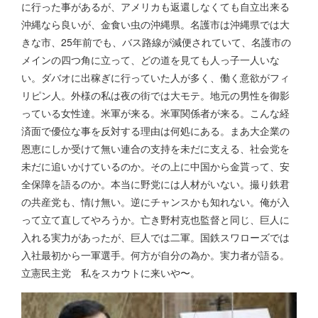
に行った事があるが、アメリカも返還しなくても自立出来る
沖縄なら良いが、金食い虫の沖縄県。名護市は沖縄県では大
きな市、25年前でも、バス路線が減便されていて、名護市の
メインの四つ角に立って、どの道を見ても人っ子一人いな
い。ダバオに出稼ぎに行っていた人が多く、働く意欲がフィ
リピン人。外様の私は夜の街では大モテ。地元の男性を御影
っている女性達。米軍が来る。米軍関係者が来る。こんな経
済面で優位な事を反対する理由は何処にある。まあ大企業の
恩恵にしか受けて無い連合の支持を未だに支える、社会党を
未だに追いかけているのか。その上に中国から金貰って、安
全保障を語るのか。本当に野党には人材がいない。撮り鉄君
の共産党も、情け無い。逆にチャンスかも知れない。俺が入
って立て直してやろうか。亡き野村克也監督と同じ、巨人に
入れる実力があったが、巨人では二軍。国鉄スワローズでは
入社最初から一軍選手。何方が自分の為か。実力者が語る。
立憲民主党 私をスカウトに来いや〜。