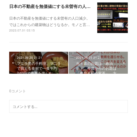
日本の不動産を無価値にする未曽有の人口減少。ではこれからの建築物はどうなるか。
日本の不動産を無価値にする未曽有の人口減少。
ではこれからの建築物はどうなるか。モノと言…
2023.07.01 03:15
2021.09.25 21:21
2021.09.25 21:21
マニラ男の手料理。マニラ
先々週のお題は「政治
で買える食材で一食平均
学」。今週からのお題は
240円で食事を楽しむ。…
「教育と社会変革」。方…
0
コメント