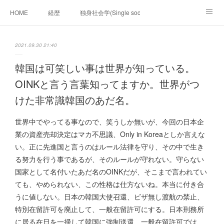
HOME
経歴
独身社会学(Single sociology)と高齢化社会学(Ger
munetomo.club video
ビジネスの基礎法則を考える
2021.09.30 21:40
Iotスマートサブヂィビジョン構想とは。
政治学。政治基礎から世界を見て、フィリピンの未来
韓国は可笑しい事は世界が知っている。
OINKと言う言葉知ってますか。世界がつ
移動出来て、工場で作る建物。
未来２１００研究所
けた非常識韓国のあだ名。
「心神の夢想２０２０」
フィリピンマンションは買うべきでは無い理由は全て
海外生活の掟
世界中でやってる事なので、笑うしか無いが、今回の日本企
業の資産売却決定はマカ不思議、Only in Koreaとしか言えな
フィリピンの問題点
フィリピンの歴史
い。正に先進国と言うのはルール法律を守り、その中で生き
る努力を行う事であるが、そのルールが守れない。守らない
フィリピン経済談義
ファッションを考える
漫画
国家として名付いたあだ名のOINKだが、そこまで言われてい
ても、やめられない、この性格は仕方ないね。本当に付き合
未来２１００研究所他のアイデア
マニラ男の手料理 総集編
うに値しない。日本の韓国大使召還、ビザ無し渡航の禁止、
https://globalclub.amebaownd.com/
特別在留許可を廃止して、一般在留許可にする。日本刑務所
に居る在日を一掃して韓国に強制送還、一般在留許可では、