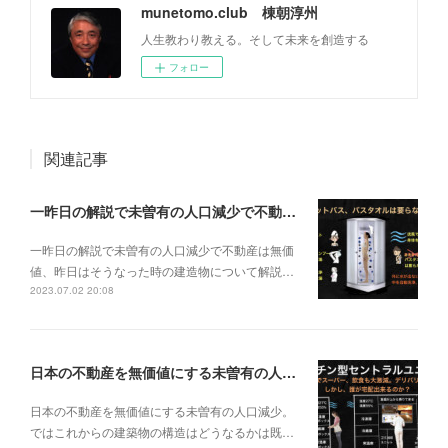
munetomo.club 棟朝淳州
人生教わり教える。そして未来を創造する
フォロー
関連記事
一昨日の解説で未曽有の人口減少で不動産は無価値、昨日はそうなった時の建造物について解説、今日からはその設備について解説をして行く。
一昨日の解説で未曽有の人口減少で不動産は無価
値、昨日はそうなった時の建造物について解説…
2023.07.02 20:08
日本の不動産を無価値にする未曽有の人口減少。ではこれからの建築物の構造はどうなるかは既に解説した。今はその内部の内容。その1
日本の不動産を無価値にする未曽有の人口減少。
ではこれからの建築物の構造はどうなるかは既…