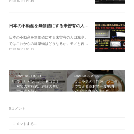
2023.07.01 20:49
日本の不動産を無価値にする未曽有の人口減少。ではこれからの建築物はどうなるか。
日本の不動産を無価値にする未曽有の人口減少。
ではこれからの建築物はどうなるか。モノと言…
2023.07.01 03:15
2021.10.01 07:34
2021.09.30 21:29
フィリピンにおけるコロナ
マニラ男の手料理。マニラ
対策の方程式。経験の無い
で買える食材で一食平均
方程式を解く。
240円で食事を楽しむ。…
0
コメント