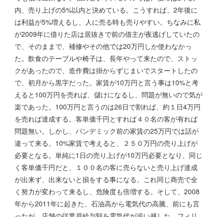
内、売り上げの5%以内と決めている。こうすれば、2年後に
は利益が5%増えるし、人に売る時も売りやすい。ちなみに私
が2009年に借りた店は居抜きで前の借主が夜逃げしていたの
で、そのままで、補修やその他では20万円しか使わなかっ
た。飲食のテーブルや椅子は、長年やって来たので、ストッ
クがあったので、造作費は掛からずじまいでスタートしたの
で、初月から黒字だった。家賃が10万円と言う事は10%と考
えると100万円を売れば、儲けになるし、問題が無いので気が
楽であった。100万円と言うのは26日で割れば、約１日4万円
を売れば達成する。客単価千円とすれば４０名の客が有れば
問題無い。しかし、パンデミック前の家賃の25万円では話が
違って来る。10%家賃で考えると、２５０万円の売り上げが
必要となる。単純に1日の売り上げが10万円必要となり、同じ
く客単価千円だと、１００名の客に売らないと売り上げ達成
が出来ず、出来ないと損をする事になる。これ同じ商売で全
く努力が変わって来るし、危険度も倍増する。そして、2008
年から2011年に起きた、石油高から電気代の高騰、前にも言
ったが、店舗の従業員給与額を電気代が追い越した。フィリ