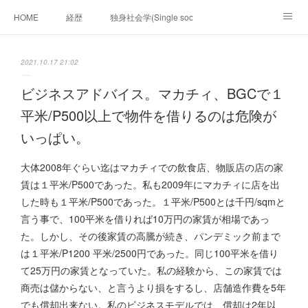
HOME
経歴
独身社会学(Single sociology)と高齢化社会学(Ger
munetomo.club video
ビジネスの基礎法則を考える
2021.10.17 21:02
Iotスマートサブヂィビジョン構想とは。
政治学。政治基礎から世界を見て、フィリピンの未来
ビジネスアドバイス。マカチィ、BGCで１
平米/P500以上で物件を借りるのは危険が
移動出来て、工場で作る建物。
未来２１００研究所
いっぱい。
「心神の夢想２０２０」
フィリピンマンションは買うべきでは無い理由は全て
海外生活の掟
大体2008年ぐらい迄はマカチィでの飲食店、物販店の店の家
賃は１平米/P500であった。私も2009年にマカチィに店を出
フィリピンの問題点
フィリピンの歴史
した時も１平米/P500であった。１平米/P500とは千円/sqmと
言う事で、100平米を借りれば10万円の家賃が相場であっ
フィリピン経済談義
ファッションを考える
漫画
た。しかし、その後家賃の高騰が続き、パンデミック前まで
は１平米/P1200 平米/2500円であった。同じ100平米を借り
未来２１００研究所他のアイデア
マニラ男の手料理 総集編
て25万円の家賃となっていた。私の経験から、この家賃では
https://globalclub.amebaownd.com/
商売は儲からない、と言うより損をするし、店舗造作費を5年
でも償却出来ない。私のビジネスモデルでは、償却は2年以