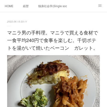
HOME
経歴
独身社会学(Single sociology)と高齢化社会学(Ger
munetomo.club video
ビジネスの基礎法則を考える
2022.06.13 23:11
Iotスマートサブヂィビジョン構想とは。
政治学。政治基礎から世界を見て、フィリピンの未来
マニラ男の手料理。マニラで買える食材で
一食平均240円で食事を楽しむ。千切ポテ
移動出来て、工場で作る建物。
未来２１００研究所
トを湯がいて焼いたベーコン ガレット。
「心神の夢想２０２０」
フィリピンマンションは買うべきでは無い理由は全て
海外生活の掟
フィリピンの問題点
フィリピンの歴史
フィリピン経済談義
ファッションを考える
漫画
未来２１００研究所他のアイデア
マニラ男の手料理 総集編
https://globalclub.amebaownd.com/