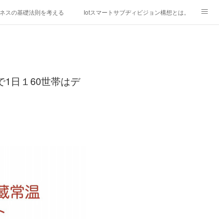
ネスの基礎法則を考える
Iotスマートサブヂィビジョン構想とは。
研究所
「心神の夢想２０２０」
フィリピン経済談義
ファッションを考える
漫画
1日１60世帯はデ
mebaownd.com/