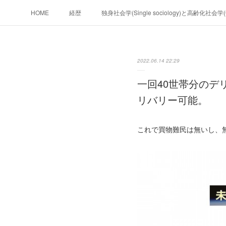
HOME
経歴
独身社会学(Single sociology)と高齢化社会
政治学。政治基礎から世界を見て、フ
2022.06.14 22:29
フィリピンマンションは買うべきでは無い理由は全てここにあ
一回40世帯分のデ
未来２１００
リバリー可能。
これで買物難民は無いし、