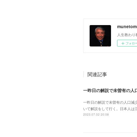
muneto
人生教わり
フォロ
関連記事
一昨日の解説で未曽有の人口減
いて解説をして行く。日本人は
2023.07.02 20:08