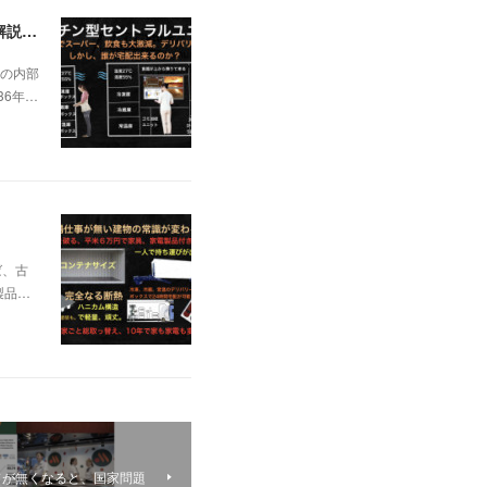
日本の不動産を無価値にする未曽有の人口減少。ではこれからの建築物の構造はどうなるかは既に解説した。今はその内部の内容。その1
の内部
36年…
ば、古
製品…
ドが無くなると、国家問題