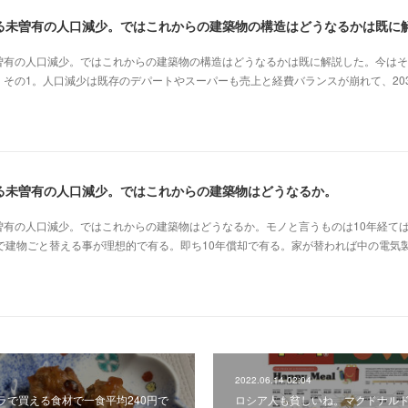
曽有の人口減少。ではこれからの建築物の構造はどうなるかは既に解説した。今はそ
その1。人口減少は既存のデパートやスーパーも売上と経費バランスが崩れて、20
る未曽有の人口減少。ではこれからの建築物はどうなるか。
曽有の人口減少。ではこれからの建築物はどうなるか。モノと言うものは10年経て
で建物ごと替える事が理想的で有る。即ち10年償却で有る。家が替われば中の電気
2022.06.14 02:04
ラで買える食材で一食平均240円で
ロシア人も貧しいね。マクドナル