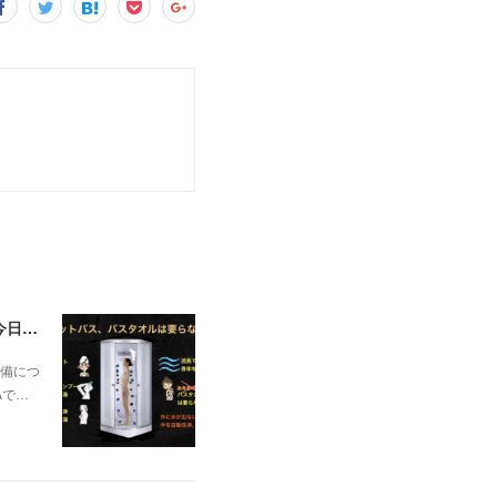
一昨日の解説で未曽有の人口減少で不動産は無価値、昨日はそうなった時の建造物について解説、今日からはその設備について解説をして行く。
備につ
Aで…