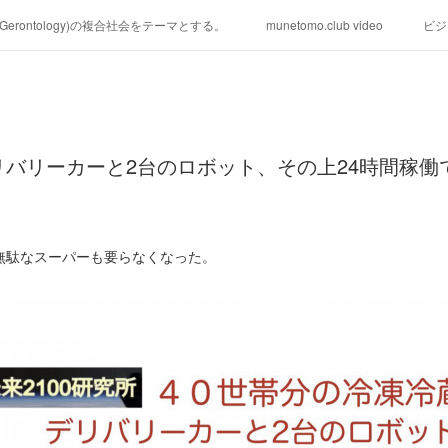
学(Gerontology)の複合社会をテーマとする。
munetomo.club video
ビジ
ィリピンの未来を見る。
移動出来て、工場で作る建物。
未来２１００
る。
海外生活の掟
フィリピンの問題点
フィリピンの歴史
リバリーカーと2台のロボット、その上24時間稼働で
研究所他のアイデア
マニラ男の手料理 総集編
https://globalclub.a
無駄なスーパーも要らなくなった。