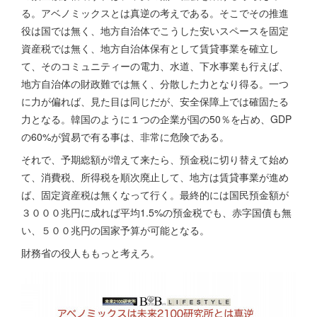
る。アベノミックスとは真逆の考えである。そこでその推進
役は国では無く、地方自治体でこうした安いスペースを固定
資産税では無く、地方自治体保有として賃貸事業を確立し
て、そのコミュニティーの電力、水道、下水事業も行えば、
地方自治体の財政難では無く、分散した力となり得る。一つ
に力が偏れば、見た目は同じだが、安全保障上では確固たる
力となる。韓国のように１つの企業が国の50％を占め、GDP
の60%が貿易で有る事は、非常に危険である。
それで、予期総額が増えて来たら、預金税に切り替えて始め
て、消費税、所得税を順次廃止して、地方は賃貸事業が進め
ば、固定資産税は無くなって行く。最終的には国民預金額が
３０００兆円に成れば平均1.5%の預金税でも、赤字国債も無
い、
５００兆円の国家予算が可能となる。
財務省の役人ももっと考えろ。