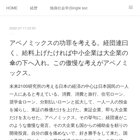
HOME
経歴
独身社会学(Single sociology)と高齢化社会学(Ger
munetomo.club video
ビジネスの基礎法則を考える
2022.07.17 23:50
Iotスマートサブヂィビジョン構想とは。
政治学。政治基礎から世界を見て、フィリピンの未来
アベノミックスの功罪を考える。経団連曰
く、給料上げたければ中小企業は大企業の
移動出来て、工場で作る建物。
未来２１００研究所
傘の下へ入れ。この傲慢な考えがアベノミ
「心神の夢想２０２０」
フィリピンマンションは買うべきでは無い理由は全て
海外生活の掟
ックス。
フィリピンの問題点
フィリピンの歴史
未来2100研究所の考える日本の経済の中心は日本国民の一人
一人にあると考えている。消費、消費と旅行、住宅ローン、
フィリピン経済談義
ファッションを考える
漫画
奨学金ローン、分割払いローンと拡大して、一人一人の預金
を減らし、東証の株価だけを上げた。東証企業、即ち大企業
未来２１００研究所他のアイデア
マニラ男の手料理 総集編
だけを太らせた。アベノミックス。その挙句に、経団連がこ
のような傲慢な発言。その大企業も国からの補助金を頼りの
https://globalclub.amebaownd.com/
開発投資。自分の腹を痛めないで、好き勝手をして来た。国