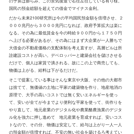
の予算は膨らみ、この景気後退で右往左往している有り様。
国民の預金総額を超えての借金でマイナス金利。
だから未来2100研究所は今の平均国民預金額を倍増させ、２
０００兆円から３０００兆円になれば、政府予算拡大は楽に
なる。その為に最低賃金を今の時給９００円から１７５０円
へ上げる必要があるが、その為にはまず大企業が一人勝ちで
大借金の不動産価格の支配体制を考え直すが、高層ビルは所
詮建設コストが高い。デベロッパーと建築会社を儲けさせる
だけで、個人は家賃で潰される。故にこの上で商売しても、
物価は上がる、給料は下がるだけだ。
そこで提案している事はそんな東京や大阪、その他の大都市
は捨てて、無価値の土地に平家の建築物を作り、地産地消の
原理で、大手の高いコストでは無く安いエネルギーを使っ
て、安いが全てが今までより便利な平家を使って、街作りを
やり直して、地元産業のデジタル化や農業酪農漁業のデジタ
ル化を強力に押し進めて 地元産業を育成すれば、安いコス
トなので、その分、物価は安定して、給与は上がり一人一人
の預金額が倍増すれば、不安の無い社会を築けるろ考えてい