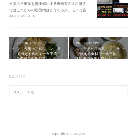
日本の不動産を無価値にする未曽有の人口減少。
ではこれからの建築物はどうなるか。モノと言…
2023.07.01 03:15
2022.07.17 23:51
2022.07.16 22:18
マニラ男の手料理。マニラ
マニラ男の手料理。マニラ
で買える食材で一食平均
で買える食材で一食平均
240円で食事を楽しむ。…
240円で食事を楽しむ。…
0
コメント
copyright by munetomo