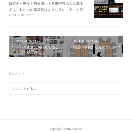
日本の不動産を無価値にする未曽有の人口減少。
ではこれからの建築物はどうなるか。モノと言…
2023.07.01 03:15
2018.02.20 03:44
2018.02.19 06:06
ＢＧＣ家賃の高い処で遣る
隠居の事務所が完成まじか
のは自殺行為
0
コメント
copyright by munetomo