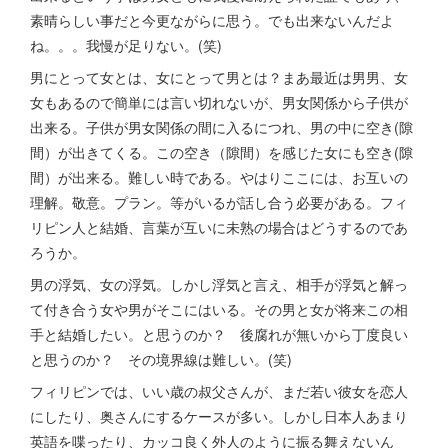
素晴らしい事だと今更ながらに思う。でも出来ないんだよ
ね。。。我慢が足りない。(笑)
男にとって女とは、女にとって男とは？まあ最近は男男、女
女もあるので簡単には言い切れないが、男女関係から子供が
出来る。子供が男女関係の間に入るにつれ、男の中に空き(隙
間）が出きてくる。この空き（隙間）を感じた女にも空き(隙
間）が出来る。難しい時である。やはりここには、お互いの
理解。敬意。プラン。等がいるが話し合う必要がある。フィ
リピン人と結婚、言葉が互いに未熟の場合はどうするのであ
ろうか。
男の浮気、女の浮気。しかし浮気と言え、相手が浮気と解っ
て付き合う女や男がそこにはいる。その男と女が将来この相
手と結婚したい。と思うのか？ 後腐れが無いから丁度良い
と思うのか？ その境界線は難しい。(笑)
フィリピンでは、いい歳の叔父さんが、まだ若い彼女を恋人
にしたり、奥さんにするケースが多い。しかし日本人あまり
英語を喋ったり、カッコ良く外人のように振る舞えないん