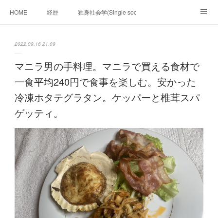
HOME
経歴
独身社会学(Single sociology)と高齢化社会学(Ger
munetomo.club video
ビジネスの基礎法則を考える
2022.09.16 21:09
Iotスマートサブヂィビジョン構想とは。
政治学。政治基礎から世界を見て、フィリピンの未来
マニラ男の手料理。マニラで買える食材で
一食平均240円で食事を楽しむ。安かった
移動出来て、工場で作る建物。
未来２１００研究所
冷凍ホタテグラタン。ケッパーと椎茸スパ
「心神の夢想２０２０」
フィリピンマンションは買うべきでは無い理由は全て
海外生活の掟
ゲッティ。
フィリピンの問題点
フィリピンの歴史
フィリピン経済談義
ファッションを考える
漫画
未来２１００研究所他のアイデア
マニラ男の手料理 総集編
https://globalclub.amebaownd.com/