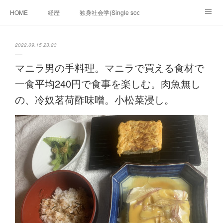
HOME
経歴
独身社会学(Single sociology)と高齢化社会学(Ger
munetomo.club video
ビジネスの基礎法則を考える
2022.09.15 23:23
Iotスマートサブヂィビジョン構想とは。
政治学。政治基礎から世界を見て、フィリピンの未来
マニラ男の手料理。マニラで買える食材で
一食平均240円で食事を楽しむ。肉魚無し
移動出来て、工場で作る建物。
未来２１００研究所
の、冷奴茗荷酢味噌。小松菜浸し。
「心神の夢想２０２０」
フィリピンマンションは買うべきでは無い理由は全て
海外生活の掟
フィリピンの問題点
フィリピンの歴史
フィリピン経済談義
ファッションを考える
漫画
未来２１００研究所他のアイデア
マニラ男の手料理 総集編
https://globalclub.amebaownd.com/